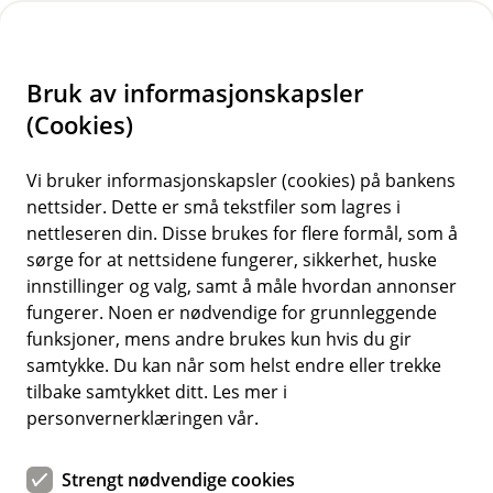
H
o
Bruk av informasjonskapsler
p
p
(Cookies)
i
Vis hjelpemeny
Vi bruker informasjonskapsler (cookies) på bankens
nettsider. Dette er små tekstfiler som lagres i
n
nettleseren din. Disse brukes for flere formål, som å
n
sørge for at nettsidene fungerer, sikkerhet, huske
Hvordan beskyttes de?
h
innstillinger og valg, samt å måle hvordan annonser
o
fungerer. Noen er nødvendige for grunnleggende
Vi er pålagt og vi bruker egnede tekniske,
funksjoner, mens andre brukes kun hvis du gir
organisatoriske og administrative sikkerhetstiltak for å
d
samtykke. Du kan når som helst endre eller trekke
beskytte informasjonen og dine personopplysninger
e
tilbake samtykket ditt. Les mer i
mot tap, misbruk, utilsiktet tilgang, utlevering, endring
t
personvernerklæringen vår.
eller ødeleggelse.
Strengt nødvendige cookies