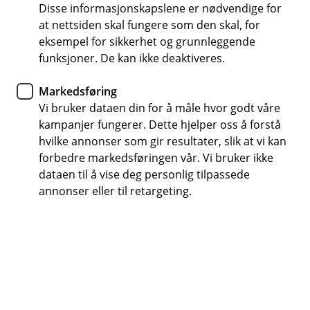
Disse informasjonskapslene er nødvendige for
at nettsiden skal fungere som den skal, for
eksempel for sikkerhet og grunnleggende
Hjelp og kontakt
funksjoner. De kan ikke deaktiveres.
Kontakt oss!
Markedsføring
Vi bruker dataen din for å måle hvor godt våre
Book møte
kampanjer fungerer. Dette hjelper oss å forstå
hvilke annonser som gir resultater, slik at vi kan
post@bien.no
forbedre markedsføringen vår. Vi bruker ikke
dataen til å vise deg personlig tilpassede
annonser eller til retargeting.
91 50 24 36
Telefontid
Mandag-fredag: 07:00-21:00
Lørdag-søndag: 09:00-21:00