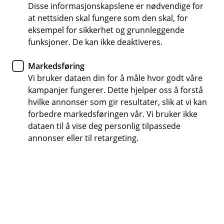
og sikrer at banken opererer i samsvar med
Disse informasjonskapslene er nødvendige for
gjeldende lover og forskrifter. Ledelsen jobber
at nettsiden skal fungere som den skal, for
eksempel for sikkerhet og grunnleggende
kontinuerlig med å drive banken fremover, for å
funksjoner. De kan ikke deaktiveres.
skape vekst og styrke bankens posisjon i markedet.
Markedsføring
Vi bruker dataen din for å måle hvor godt våre
kampanjer fungerer. Dette hjelper oss å forstå
hvilke annonser som gir resultater, slik at vi kan
forbedre markedsføringen vår. Vi bruker ikke
dataen til å vise deg personlig tilpassede
annonser eller til retargeting.