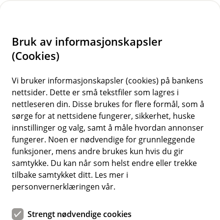
H
o
Bruk av informasjonskapsler
p
p
(Cookies)
i
Vi bruker informasjonskapsler (cookies) på bankens
nettsider. Dette er små tekstfiler som lagres i
n
nettleseren din. Disse brukes for flere formål, som å
n
sørge for at nettsidene fungerer, sikkerhet, huske
h
innstillinger og valg, samt å måle hvordan annonser
o
fungerer. Noen er nødvendige for grunnleggende
funksjoner, mens andre brukes kun hvis du gir
d
samtykke. Du kan når som helst endre eller trekke
e
tilbake samtykket ditt. Les mer i
t
Bankens ledelse
personvernerklæringen vår.
Bankens ledelse har ansvaret for den daglige driften
Strengt nødvendige cookies