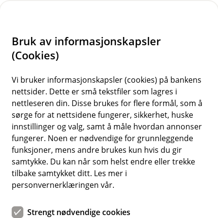
H
o
Bruk av informasjonskapsler
p
p
(Cookies)
i
Vi bruker informasjonskapsler (cookies) på bankens
nettsider. Dette er små tekstfiler som lagres i
n
nettleseren din. Disse brukes for flere formål, som å
n
sørge for at nettsidene fungerer, sikkerhet, huske
h
innstillinger og valg, samt å måle hvordan annonser
o
fungerer. Noen er nødvendige for grunnleggende
funksjoner, mens andre brukes kun hvis du gir
d
samtykke. Du kan når som helst endre eller trekke
e
tilbake samtykket ditt. Les mer i
t
personvernerklæringen vår.
Pensjonssparing
Strengt nødvendige cookies