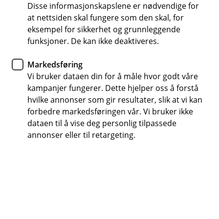
Disse informasjonskapslene er nødvendige for
Pensjon er det du skal leve av som pensjonist
at nettsiden skal fungere som den skal, for
eksempel for sikkerhet og grunnleggende
Rådgiverne hjelper deg på veien
funksjoner. De kan ikke deaktiveres.
Jo tidligere du kommer i gang, jo mindre trenger du å
Markedsføring
spare hver måned.
Vi bruker dataen din for å måle hvor godt våre
kampanjer fungerer. Dette hjelper oss å forstå
Book møte om pensjon
hvilke annonser som gir resultater, slik at vi kan
forbedre markedsføringen vår. Vi bruker ikke
dataen til å vise deg personlig tilpassede
Hva er pensjon?
annonser eller til retargeting.
Pensjon er pengene du skal leve av når du blir
pensjonist.
Den består av tre deler:
Pensjon fra Folketrygden
: Du sparer 18,1 % av