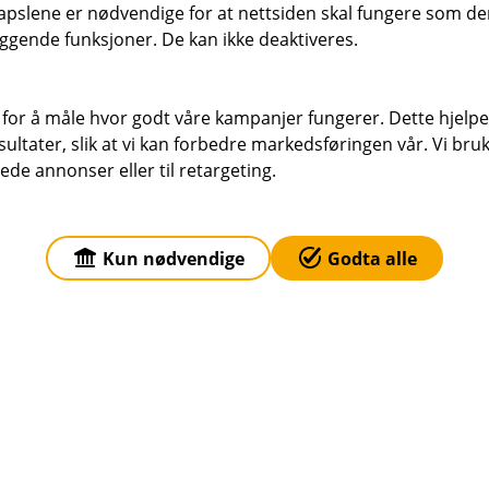
pslene er nødvendige for at nettsiden skal fungere som den
ggende funksjoner. De kan ikke deaktiveres.
 for å måle hvor godt våre kampanjer fungerer. Dette hjelper
er) vilkår (pdf)
Hundeforsikring (Dø
ltater, slik at vi kan forbedre markedsføringen vår. Vi bruke
ede annonser eller til retargeting.
) vilkår (pdf)
Hundeforsikring (T
Kun nødvendige
Godta alle