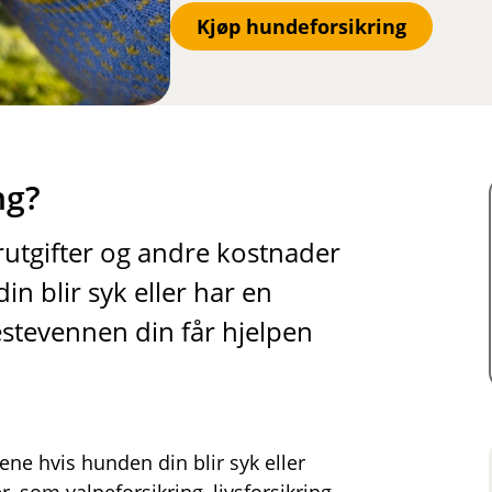
Kjøp hundeforsikring
ng?
utgifter og andre kostnader
 blir syk eller har en
estevennen din får hjelpen
ene hvis hunden din blir syk eller