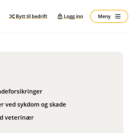
Bytt til bedrift
Logg inn
Meny
deforsikringer
nær ved sykdom og skade
ed veterinær