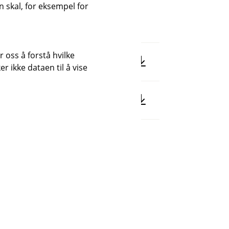
 skal, for eksempel for
 oss å forstå hvilke
d, tap og tyveri) vilkår (pdf)
r ikke dataen til å vise
ap av bruksverdi) vilkår (pdf)