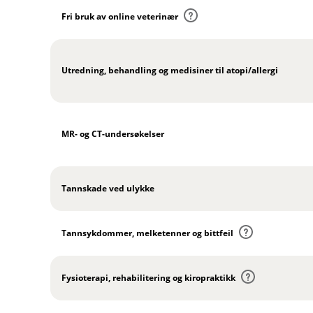
r
Fri bruk av online veterinær
Utredning, behandling og medisiner til atopi/allergi
MR- og CT-undersøkelser
Tannskade ved ulykke
Tannsykdommer, melketenner og bittfeil
Fysioterapi, rehabilitering og kiropraktikk