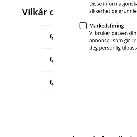
Disse informasjonska
Vilkår og IPID
sikkerhet og grunnle
Markedsføring
Vi bruker dataen din
Hundeforsikring (Veterinærutgift
annonser som gir resu
deg personlig tilpass
Hundeforsikring (Valpeforsikring
Hundeforsikring IPID (pdf)