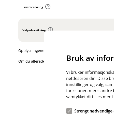
Livsforsikring
Valpeforsikring
Opplysningene her er forenklet og forkortet i forhold til 
Bruk av info
Om du allerede har forsikringer hos oss, logg inn for å l
Vi bruker informasjonskap
nettleseren din. Disse br
innstillinger og valg, 
funksjoner, mens andre b
samtykket ditt. Les mer 
Strengt nødvendige 