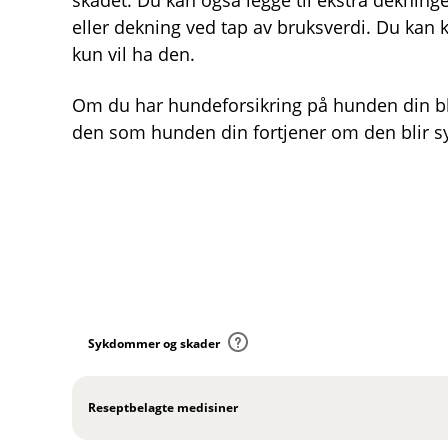
skadet. Du kan også legge til ekstra dekninger
eller dekning ved tap av bruksverdi. Du kan 
kun vil ha den.
Om du har hundeforsikring på hunden din blir
den som hunden din fortjener om den blir sy
D
e
k
Sykdommer og skader
n
i
n
Reseptbelagte medisiner
g
e