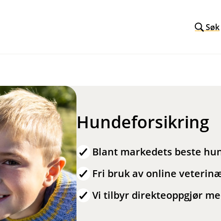
Søk
Hundeforsikring
Blant markedets beste hun
Fri bruk av online veteri
Vi tilbyr direkteoppgjør m