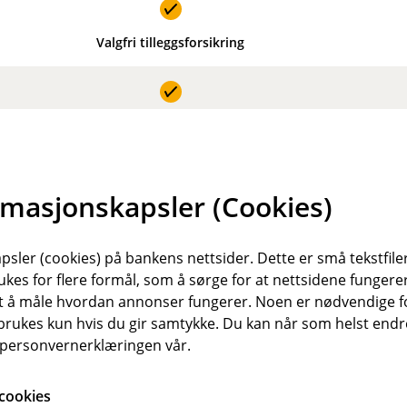
n
u
r
r
k
d
I
I
t
t
l
Valgfri tilleggsforsikring
e
n
n
u
r
k
k
d
t
l
l
e
I
I
u
u
Valgfri tilleggsforsikring
r
n
n
d
d
t
k
k
e
e
fullstendig vilkår.
l
l
r
r
rmasjonskapsler (Cookies)
u
u
t
t
aste ned vilkårene som gjelder deg, ditt og dine.
d
d
e
e
sler (cookies) på bankens nettsider. Dette er små tekstfile
r
r
ukes for flere formål, som å sørge for at nettsidene fungerer
Kjøp hundeforsikring
t
t
samt å måle hvordan annonser fungerer. Noen er nødvendige 
rukes kun hvis du gir samtykke. Du kan når som helst endre 
i personvernerklæringen vår.
cookies