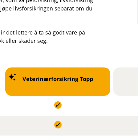
, som valpeforsikring, livsforsikring
kjøpe livsforsikringen separat om du
 det lettere å ta så godt vare på
k eller skader seg.
Veterinærforsikring Topp
I
I
n
n
k
k
I
I
l
l