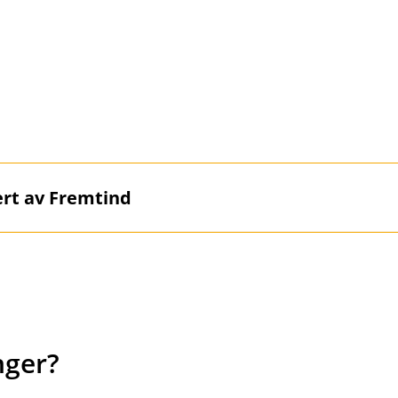
rsikringene hos oss. Du kan få inntil 15 % samlerabatt på 
esterende veterinærutgifter. Vi kan foreta direkteoppgjør med
 en egenandelsperiode på 135 dager, regnet fra første veter
fast egenandel, uansett hvor mange skader eller sykdommer
rende veterinærutgifter.
vert av Fremtind
 Fremtind, men det er oss i banken du skal kontakte hvis du 
nger?