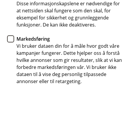
FirstVet
Disse informasjonskapslene er nødvendige for
at nettsiden skal fungere som den skal, for
3 videokonsultasjoner i året inkludert i forsikringen
eksempel for sikkerhet og grunnleggende
din
funksjoner. De kan ikke deaktiveres.
Få råd og unngå unødvendige reiser og kostnader
Markedsføring
Vi bruker dataen din for å måle hvor godt våre
Åpent alle dager, 24 timer i døgnet
kampanjer fungerer. Dette hjelper oss å forstå
hvilke annonser som gir resultater, slik at vi kan
(
Logg inn hos FirstVet
forbedre markedsføringen vår. Vi bruker ikke
E
dataen til å vise deg personlig tilpassede
k
s
annonser eller til retargeting.
t
Få veterinæren i lomma
e
r
Få enkel tilgang til veterinær på mobilen. Har du
n
forsikret hund eller katt hos oss, får du tre gratis
l
e
videokonsultasjoner hos FirstVet i året for
n
sykdommer og skader som omfattes av
k