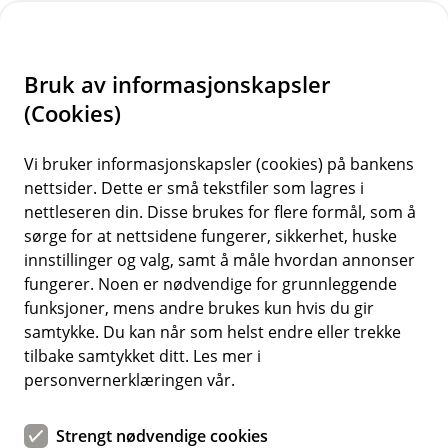
H
o
Bruk av informasjonskapsler
p
p
(Cookies)
i
Vi bruker informasjonskapsler (cookies) på bankens
nettsider. Dette er små tekstfiler som lagres i
n
nettleseren din. Disse brukes for flere formål, som å
n
sørge for at nettsidene fungerer, sikkerhet, huske
h
innstillinger og valg, samt å måle hvordan annonser
o
fungerer. Noen er nødvendige for grunnleggende
funksjoner, mens andre brukes kun hvis du gir
d
samtykke. Du kan når som helst endre eller trekke
e
tilbake samtykket ditt. Les mer i
t
personvernerklæringen vår.
Møt veterinæren på video med
Strengt nødvendige cookies