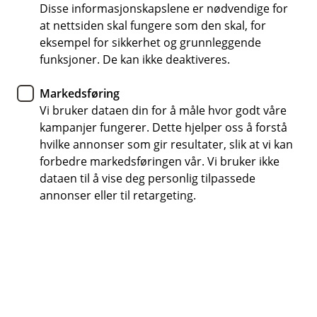
Disse informasjonskapslene er nødvendige for
Som medlem i Norges Jeger- og Fiskerforbund har
at nettsiden skal fungere som den skal, for
du inntil 25 prosent rabatt på nesten alle våre
eksempel for sikkerhet og grunnleggende
skadeforsikringer, og du har tilgang til vår unike
funksjoner. De kan ikke deaktiveres.
jakthundforsikring og utstyrsforsikring.
Markedsføring
Vi bruker dataen din for å måle hvor godt våre
Ta kontakt om medlemsfordelene
kampanjer fungerer. Dette hjelper oss å forstå
hvilke annonser som gir resultater, slik at vi kan
forbedre markedsføringen vår. Vi bruker ikke
Få rabatt på forsikringene når du er
dataen til å vise deg personlig tilpassede
medlem av NJFF
annonser eller til retargeting.
Som medlem av Norges Jeger- og Fiskerforbund
har du inntil 25 prosent rabatt på nesten alle
våre skadeforsikringer, du får også tilgang til vår
unike jakthundforsikring og utstyrsforsikring som
er laget for akkurat deg som driver med jakt og