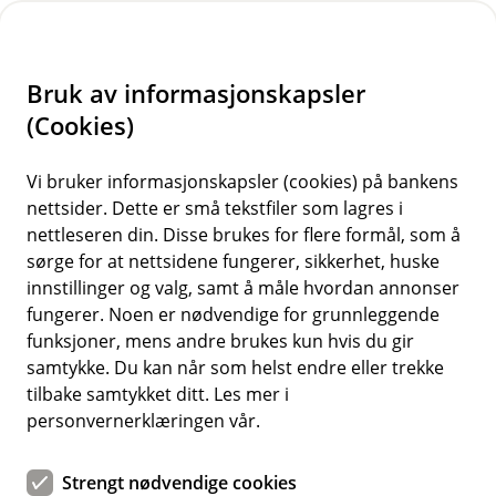
H
o
Bruk av informasjonskapsler
p
p
(Cookies)
i
Vi bruker informasjonskapsler (cookies) på bankens
nettsider. Dette er små tekstfiler som lagres i
n
nettleseren din. Disse brukes for flere formål, som å
n
sørge for at nettsidene fungerer, sikkerhet, huske
h
innstillinger og valg, samt å måle hvordan annonser
o
fungerer. Noen er nødvendige for grunnleggende
funksjoner, mens andre brukes kun hvis du gir
d
samtykke. Du kan når som helst endre eller trekke
e
tilbake samtykket ditt. Les mer i
t
personvernerklæringen vår.
Forsikring for NJFF-medlemmer
Strengt nødvendige cookies