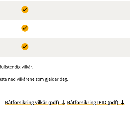
l
e
u
r
d
t
e
r
t
fullstendig vilkår.
laste ned vilkårene som gjelder deg.
Båtforsikring vilkår (pdf)
Båtforsikring IPID (pdf)
(
(
E
E
k
k
s
s