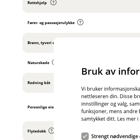
Rettshjelp
k
g
I
l
e
n
u
r
Fører- og passasjerulykke
k
d
I
l
e
n
u
Brann, tyveri og hærverk
r
k
d
t
I
l
e
n
u
Naturskade
r
k
Bruk av info
d
t
I
l
e
n
u
Redning båt
r
k
d
Vi bruker informasjonskap
t
I
l
e
nettleseren din. Disse br
n
u
r
innstillinger og valg, 
k
Personlige eiendeler
d
I
t
funksjoner, mens andre b
l
e
n
samtykket ditt. Les mer 
u
r
k
d
t
Flytedokk
l
e
Strengt nødvendige 
I