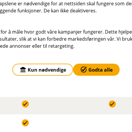
u
r
pslene er nødvendige for at nettsiden skal fungere som den
n
d
t
ggende funksjoner. De kan ikke deaktiveres.
k
e
I
l
r
n
u
t
 for å måle hvor godt våre kampanjer fungerer. Dette hjelper
k
d
I
ltater, slik at vi kan forbedre markedsføringen vår. Vi bruke
l
e
n
ede annonser eller til retargeting.
u
r
k
d
t
I
l
e
n
u
r
Kun nødvendige
Godta alle
k
d
t
I
l
e
n
u
r
k
d
t
I
l
e
n
u
r
k
d
t
I
l
e
n
u
r
k
d
t