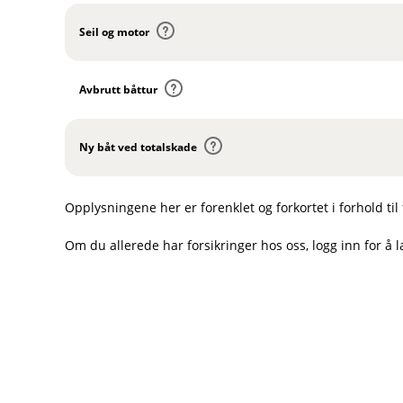
l
e
n
u
Seil og motor
r
k
d
t
I
l
e
n
u
Avbrutt båttur
r
k
d
t
I
l
e
n
u
Ny båt ved totalskade
r
k
d
t
I
l
e
n
u
r
Opplysningene her er forenklet og forkortet i forhold til 
k
d
t
l
e
Om du allerede har forsikringer hos oss, logg inn for å 
u
r
d
t
e
r
t