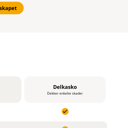
lskapet
Delkasko
Dekker enkelte skader
I
n