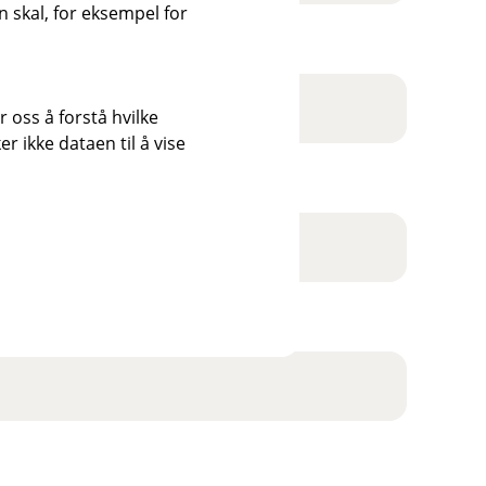
u
r
 skal, for eksempel for
n
d
t
k
e
l
r
u
t
 oss å forstå hvilke
d
r ikke dataen til å vise
e
r
t