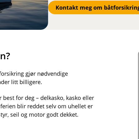
Kontakt meg om båtforsikrin
en?
forsikring gjør nødvendige
er litt billigere.
best for deg – delkasko, kasko eller
ferien blir reddet selv om uhellet er
tyr, seil og motor godt dekket.