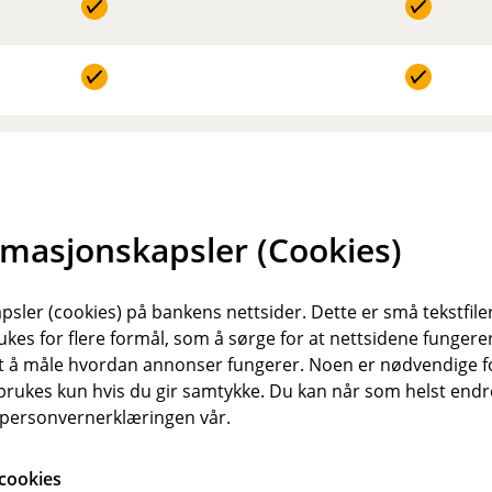
k
I
l
n
u
k
d
I
l
e
n
u
r
k
d
t
I
l
e
n
u
r
k
rmasjonskapsler (Cookies)
d
t
I
l
e
n
u
r
k
d
sler (cookies) på bankens nettsider. Dette er små tekstfile
t
I
l
e
ukes for flere formål, som å sørge for at nettsidene fungerer
n
u
r
samt å måle hvordan annonser fungerer. Noen er nødvendige 
k
d
I
t
rukes kun hvis du gir samtykke. Du kan når som helst endre 
Ubegrenset
l
Inntil 100.000 kr
e
n
i personvernerklæringen vår.
u
r
k
d
t
l
e
cookies
I