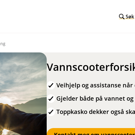
Søk
ing
Vannscooterforsi
Veihjelp og assistanse når
Gjelder både på vannet og
Toppkasko dekker også ska
Kontakt meg om vannscooterf