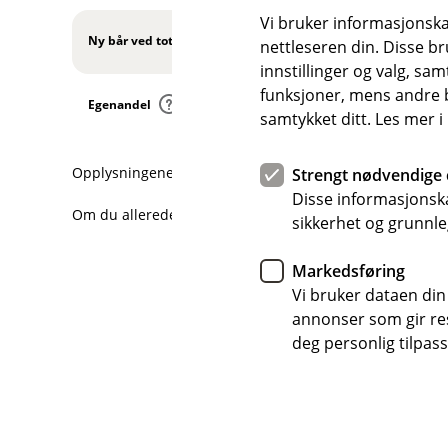
t
I
l
e
Vi bruker informasjonskap
n
u
Ny bår ved totalskade
r
nettleseren din. Disse br
k
d
t
I
innstillinger og valg, 
l
e
n
funksjoner, mens andre b
u
Egenandel
r
k
samtykket ditt. Les mer 
d
t
I
l
e
n
u
r
Opplysningene her er forenklet og forkortet i forhold til 
Strengt nødvendige 
k
d
t
Disse informasjonska
l
e
Om du allerede har forsikringer hos oss, logg inn for å 
sikkerhet og grunnle
u
r
d
t
Markedsføring
e
Vi bruker dataen din
r
annonser som gir resu
t
Vannsco
deg personlig tilpass
(
E
k
s
t