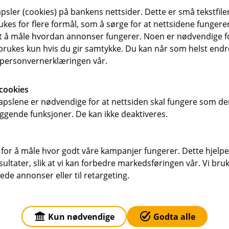
t
sler (cookies) på bankens nettsider. Dette er små tekstfile
ukes for flere formål, som å sørge for at nettsidene fungerer
samt å måle hvordan annonser fungerer. Noen er nødvendige 
rukes kun hvis du gir samtykke. Du kan når som helst endre 
i personvernerklæringen vår.
I
n
fullstendig vilkår.
cookies
k
pslene er nødvendige for at nettsiden skal fungere som den
l
laste ned vilkårene som gjelder deg.
ggende funksjoner. De kan ikke deaktiveres.
u
d
e
Kontakt meg om vannscooterforsikring
 for å måle hvor godt våre kampanjer fungerer. Dette hjelper
r
ltater, slik at vi kan forbedre markedsføringen vår. Vi bruke
t
oterforsikring vilkår (pdf)
Vannscooterforsikring IPID (
ede annonser eller til retargeting.
(
E
k
s
Kun nødvendige
Godta alle
t