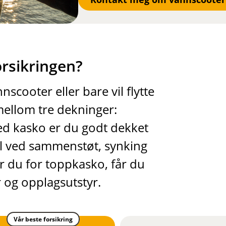
rsikringen?
scooter eller bare vil flytte
 mellom tre dekninger:
ed kasko er du godt dekket
el ved sammenstøt, synking
 Går du for toppkasko, får du
 og opplagsutstyr.
Vår beste forsikring