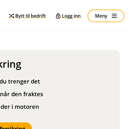
Bytt til bedrift
Logg inn
Meny
kring
 du trenger det
 når den fraktes
der i motoren
orsikring