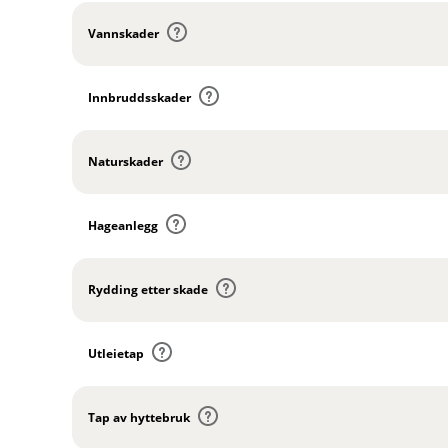
Vannskader
Innbruddsskader
Naturskader
Hageanlegg
Rydding etter skade
Utleietap
Tap av hyttebruk