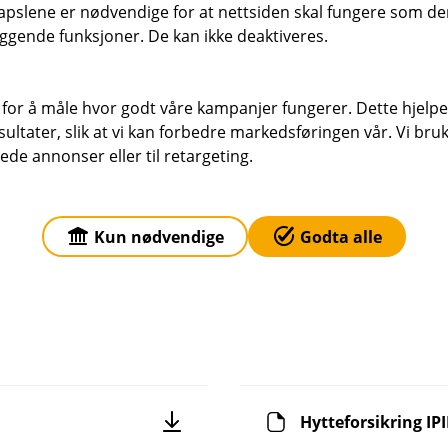
k
k
e
e
pslene er nødvendige for at nettsiden skal fungere som den
l
l
r
r
ggende funksjoner. De kan ikke deaktiveres.
I
I
u
u
Valgfri tilleggsdekning
t
t
n
n
d
d
k
k
e
e
 for å måle hvor godt våre kampanjer fungerer. Dette hjelper
fullstendig vilkår.
l
l
r
r
ltater, slik at vi kan forbedre markedsføringen vår. Vi bruke
u
u
t
t
ede annonser eller til retargeting.
aste ned vilkårene som gjelder deg, ditt og dine.
d
d
e
e
r
r
Kun nødvendige
Godta alle
Kjøp hytteforsikring
t
t
Hytteforsikring IPI