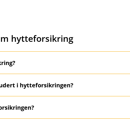
 Fremtind, men det er oss i banken du skal kontakte hvis du 
m hytteforsikring
kring?
erer ut fra størrelsen på fritidsboligen, byggestandard, sikk
udert i hytteforsikringen?
ekning du velger. Hos oss kan du velge standard dekning
vår beste dekning Topp.
møbler og ting i hytta, trenger du en egen
innboforsikring
.
orsikringen?
p med en måneds varsel. Ta kontakt med oss så hjelper vi d