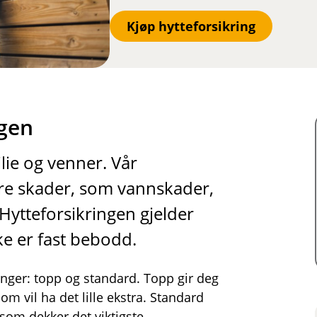
Kjøp hytteforsikring
ngen
lie og venner. Vår
ore skader, som vannskader,
Hytteforsikringen gjelder
kke er fast bebodd.
inger: topp og standard. Topp gir deg
om vil ha det lille ekstra. Standard
 som dekker det viktigste.