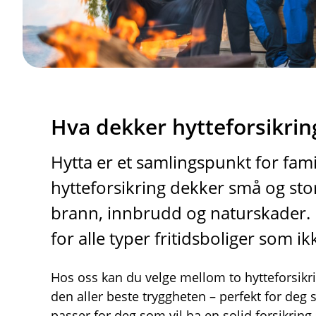
Hva dekker hytteforsikri
Hytta er et samlingspunkt for fami
hytteforsikring dekker små og st
brann, innbrudd og naturskader. 
for alle typer fritidsboliger som i
Hos oss kan du velge mellom to hytteforsikr
den aller beste tryggheten – perfekt for deg s
passer for deg som vil ha en solid forsikring