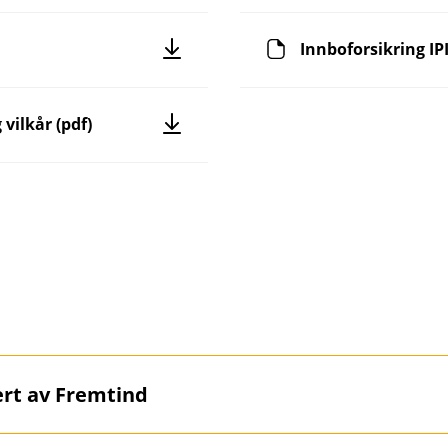
Innboforsikring IP
 vilkår (pdf)
vert av Fremtind