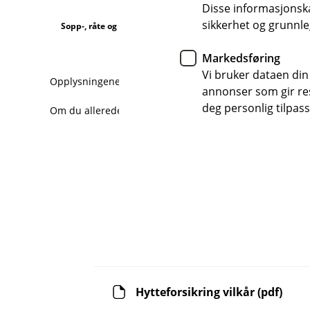
Disse informasjonska
sikkerhet og grunnle
Sopp-, råte og insektskader
Markedsføring
Vi bruker dataen din
Opplysningene her er forenklet og forkortet i forhold til 
annonser som gir resu
deg personlig tilpass
Om du allerede har forsikringer hos oss, logg inn for å l
Hytteforsikring vilkår (pdf)