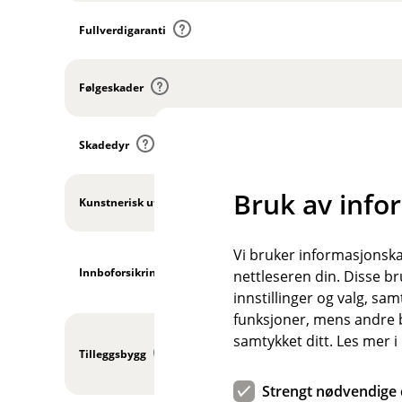
Fullverdigaranti
Følgeskader
Skadedyr
Bruk av info
Kunstnerisk utsmykning
Vi bruker informasjonskap
Innboforsikring
nettleseren din. Disse br
innstillinger og valg, 
funksjoner, mens andre b
samtykket ditt. Les mer 
Tilleggsbygg
Strengt nødvendige 