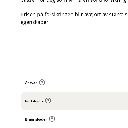
Prisen på forsikringen blir avgjort av størrel
egenskaper.
D
e
k
Ansvar
n
i
n
Rettshjelp
g
e
r
Brannskader