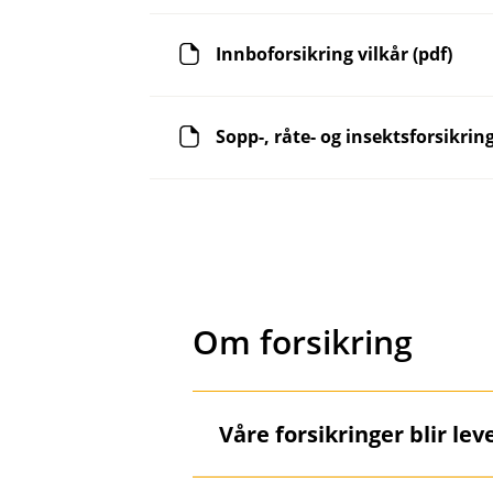
Innboforsikring vilkår (pdf)
Sopp-, råte- og insektsforsikring
Om forsikring
Våre forsikringer blir le
Å
p
n