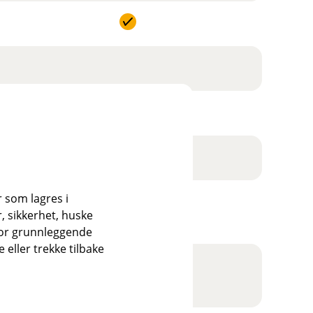
r som lagres i
, sikkerhet, huske
Valgfri tilleggsdekning
for grunnleggende
eller trekke tilbake
Valgfri tilleggsdekning