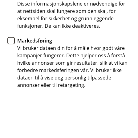
Disse informasjonskapslene er nødvendige for
Fra kun 15 prosent egenandel
at nettsiden skal fungere som den skal, for
eksempel for sikkerhet og grunnleggende
Forsikre bruksverdien til jaktpartneren din
funksjoner. De kan ikke deaktiveres.
Ubegrenset antall videokonsultasjoner med veterinær
hos FirstVet
Markedsføring
Vi bruker dataen din for å måle hvor godt våre
Få et tilbud
kampanjer fungerer. Dette hjelper oss å forstå
hvilke annonser som gir resultater, slik at vi kan
forbedre markedsføringen vår. Vi bruker ikke
dataen til å vise deg personlig tilpassede
En forsikring laget for jaktpartneren
annonser eller til retargeting.
din
Sørg for at verdens beste hund får hjelpen den
trenger, når den trenger det. Hundeforsikringen
dekker veterinærutgifter og andre kostnader som
kan dukke opp hvis hunden din blir syk eller har