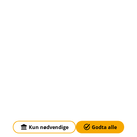
Klagehåndtering
Priser
Sammenlign våre priser med andre selskaper på
Finansportalen.no
Våre priser
Personvern og informasjonskapsler
Sikkerhet og antihvitvask
Kun nødvendige
Godta alle