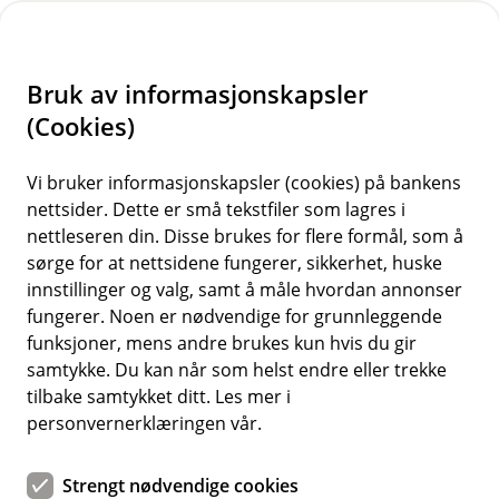
H
o
Bruk av informasjonskapsler
p
p
(Cookies)
i
Vi bruker informasjonskapsler (cookies) på bankens
nettsider. Dette er små tekstfiler som lagres i
n
nettleseren din. Disse brukes for flere formål, som å
n
sørge for at nettsidene fungerer, sikkerhet, huske
h
innstillinger og valg, samt å måle hvordan annonser
o
fungerer. Noen er nødvendige for grunnleggende
funksjoner, mens andre brukes kun hvis du gir
d
samtykke. Du kan når som helst endre eller trekke
e
tilbake samtykket ditt. Les mer i
t
personvernerklæringen vår.
NJFF Hundeforsikring
Strengt nødvendige cookies