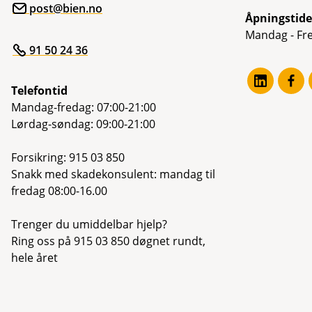
i
post@bien.no
n
Åpningstide
e
Mandag - Fre
p
91 50 24 36
e
r
s
Telefontid
o
n
Mandag-fredag: 07:00-21:00
o
Lørdag-søndag: 09:00-21:00
p
p
l
Forsikring: 915 03 850
y
Snakk med skadekonsulent: mandag til
s
fredag 08:00-16.00
n
i
n
Trenger du umiddelbar hjelp?
g
Ring oss på 915 03 850 døgnet rundt,
e
r
hele året