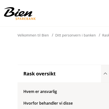
H
o
p
p
i
Velkommen til Bien
Ditt personvern i banken
Rask
n
n
h
o
Å
Rask oversikt
p
d
n
e
e
t
u
Hvem er ansvarlig
n
d
Hvorfor behandler vi disse
e
r