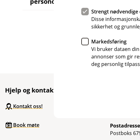
personopplysninger
p
n
Strengt nødvendige 
e
u
Disse informasjonska
n
sikkerhet og grunnle
d
e
r
Markedsføring
m
Vi bruker dataen din
e
annonser som gir resu
n
y
deg personlig tilpass
S
l
i
k
Hjelp og kontakt
Her finne
b
r
u
Besøksadre
Kontakt oss!
k
Dronning Ma
e
r
Book møte
v
Postadresse
i
Postboks 679
d