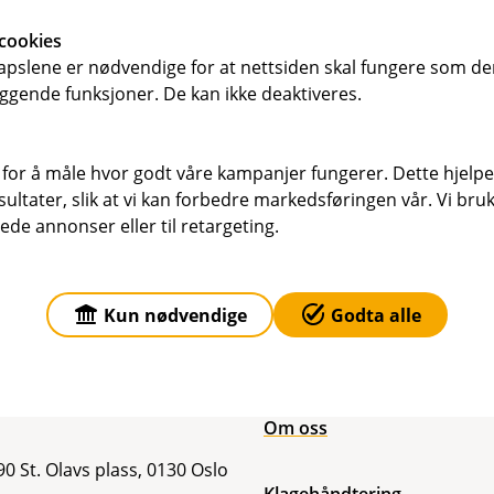
cookies
pslene er nødvendige for at nettsiden skal fungere som den
ggende funksjoner. De kan ikke deaktiveres.
 for å måle hvor godt våre kampanjer fungerer. Dette hjelper
ltater, slik at vi kan forbedre markedsføringen vår. Vi bruke
ede annonser eller til retargeting.
Kun nødvendige
Godta alle
r du oss
Om Bien Sparebank
sse
Org.nr: 991853995
uds gate 11, 0250 Oslo
Om oss
0 St. Olavs plass, 0130 Oslo