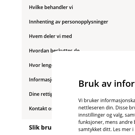
m
Hvilke behandler vi
e
n
y
Innhenting av personopplysninger
R
a
Hvem deler vi med
s
k
o
Hvordan beskyttes de
v
e
r
Hvor lenge lagrer vi
s
i
Informasjonskapsler (cookies)
k
Bruk av info
t
Dine rettigheter
Vi bruker informasjonskap
nettleseren din. Disse br
Kontakt oss
innstillinger og valg, 
funksjoner, mens andre b
Slik bruker vi dine
samtykket ditt. Les mer 
Å