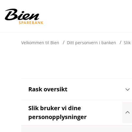
H
o
p
p
i
Velkommen til Bien
Ditt personvern i banken
Slik
n
n
h
o
Å
Rask oversikt
p
d
n
e
e
Slik bruker vi dine
t
u
Å
n
personopplysninger
p
d
n
e
e
r