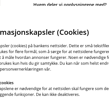
Hvem deler vi opplysningene med?
Vi kan dele personopplysningene din
databehandleravtale med og eventue
rmasjonskapsler (Cookies)
Hvor lenge lagrer vi opplysningene?
Vi lagrer personopplysningene som 
sler (cookies) på bankens nettsider. Dette er små tekstfile
de lenger hvis det oppstår en hendel
ukes for flere formål, som å sørge for at nettsidene fungerer
samt å måle hvordan annonser fungerer. Noen er nødvendige 
Hvem er ansvarlig?
rukes kun hvis du gir samtykke. Du kan når som helst endre 
i personvernerklæringen vår.
Banken er ansvarlig for behandlinge
cookies
pslene er nødvendige for at nettsiden skal fungere som den
ggende funksjoner. De kan ikke deaktiveres.