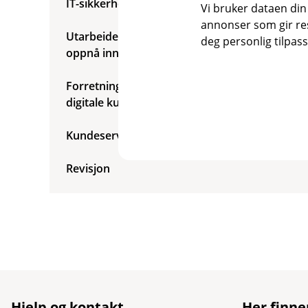
IT-sikkerhet
Vi bruker dataen din
annonser som gir resu
Utarbeidelse av analyse og statistikk for å
deg personlig tilpass
oppnå innsikt
Forretningsutvikling og forbedring av
digitale kundeflater
Kundeservice
Revisjon
Hjelp og kontakt
Her finne