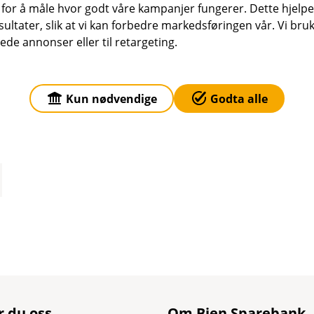
 for å måle hvor godt våre kampanjer fungerer. Dette hjelper
ltater, slik at vi kan forbedre markedsføringen vår. Vi bruke
ede annonser eller til retargeting.
Kun nødvendige
Godta alle
r du oss
Om Bien Sparebank