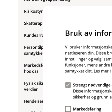
p
e
r
Risikostyring og risikomodellering
s
o
Skatterapportering
n
o
Bruk av info
p
Kundearrangementer
p
l
y
Vi bruker informasjonskap
Persontilpasset markedsføring etter
s
nettleseren din. Disse br
samtykke fra deg
n
innstillinger og valg, 
i
n
funksjoner, mens andre b
Markedsføring basert på produkter du har
g
samtykket ditt. Les mer 
hos oss
e
r
Fysisk sikring av mennesker, bygg og
Strengt nødvendige 
verdier
Disse informasjonska
sikkerhet og grunnle
Hendelseshåndtering
Markedsføring