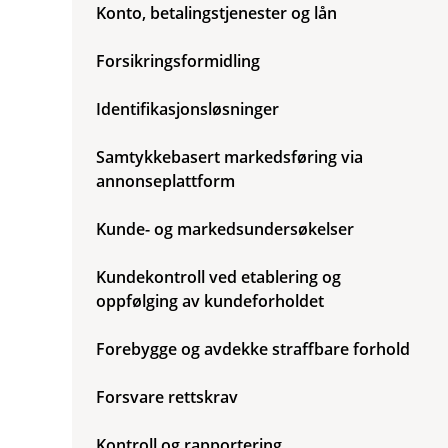
u
Konto, betalingstjenester og lån
m
n
e
d
n
e
Forsikringsformidling
y
r
R
m
a
Identifikasjonsløsninger
e
s
n
k
y
Samtykkebasert markedsføring via
o
S
v
annonseplattform
l
e
i
r
k
Kunde- og markedsundersøkelser
s
b
i
r
k
u
Kundekontroll ved etablering og
t
k
oppfølging av kundeforholdet
e
r
v
Forebygge og avdekke straffbare forhold
i
d
Forsvare rettskrav
i
n
e
Kontroll og rapportering