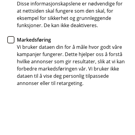
Fondssparing i barnets navn
Disse informasjonskapslene er nødvendige for
at nettsiden skal fungere som den skal, for
eksempel for sikkerhet og grunnleggende
Kun barnets foreldre kan opprette og ha tilgang
funksjoner. De kan ikke deaktiveres.
til barnets egen fondskonto. Barnet kan se
sparingen så snart det er over 18 år og kan logge
Markedsføring
på med BankID.
Vi bruker dataen din for å måle hvor godt våre
kampanjer fungerer. Dette hjelper oss å forstå
Begge foreldre har tilgang frem til barnet fyller
hvilke annonser som gir resultater, slik at vi kan
25 år.
forbedre markedsføringen vår. Vi bruker ikke
dataen til å vise deg personlig tilpassede
Begge foreldre må godkjenne uttak fra barnets
annonser eller til retargeting.
fond i denne perioden.
Inngår ikke i boet ved skilsmisse/død.
Barnet får delvis tilgang når det er 18 år. Barnet
kan da fortsette sparingen selv og følge med på
utviklingen i sine fond.
Uttak av penger vil være sperret for barnet