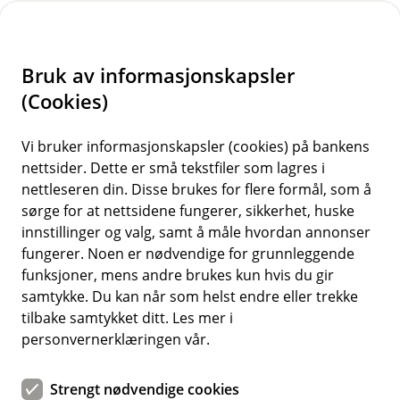
H
o
Bruk av informasjonskapsler
p
p
(Cookies)
i
Vi bruker informasjonskapsler (cookies) på bankens
nettsider. Dette er små tekstfiler som lagres i
n
nettleseren din. Disse brukes for flere formål, som å
n
sørge for at nettsidene fungerer, sikkerhet, huske
h
innstillinger og valg, samt å måle hvordan annonser
o
fungerer. Noen er nødvendige for grunnleggende
funksjoner, mens andre brukes kun hvis du gir
d
samtykke. Du kan når som helst endre eller trekke
e
tilbake samtykket ditt. Les mer i
t
personvernerklæringen vår.
Strengt nødvendige cookies