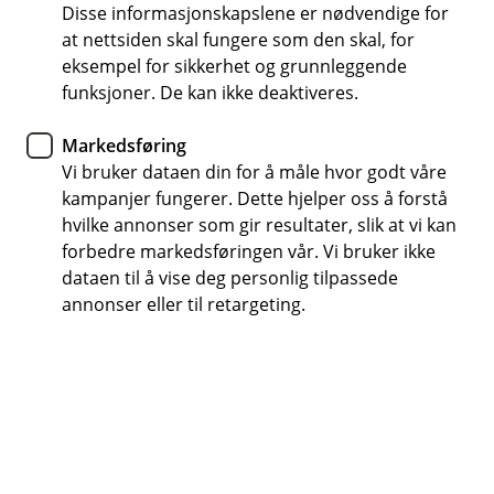
Stuart og Administrerende Banksjef Lena Jørundland
Disse informasjonskapslene er nødvendige for
at nettsiden skal fungere som den skal, for
Nyhet
eksempel for sikkerhet og grunnleggende
Bien Sparebank gir bidrag til TV-
funksjoner. De kan ikke deaktiveres.
aksjonen
Markedsføring
Vi bruker dataen din for å måle hvor godt våre
Bien Sparebank gir 32.000 kroner til TV-aksjonen
kampanjer fungerer. Dette hjelper oss å forstå
2024 for å støtte Barnekreftforeningens arbeid
hvilke annonser som gir resultater, slik at vi kan
for barn med kreft og deres familier.
forbedre markedsføringen vår. Vi bruker ikke
dataen til å vise deg personlig tilpassede
annonser eller til retargeting.
I forbindelse med årets TV-aksjon har Bien Sparebank
valgt å bidra med 32.000 kroner til
Barnekreftforeningen. Dette beløpet tilsvarer 1.000
kroner fra hver av våre 32 ansatte, og er et symbol på
vårt felles engasjement for en svært viktig sak.
Barnekreftforeningen spiller en avgjørende rolle for