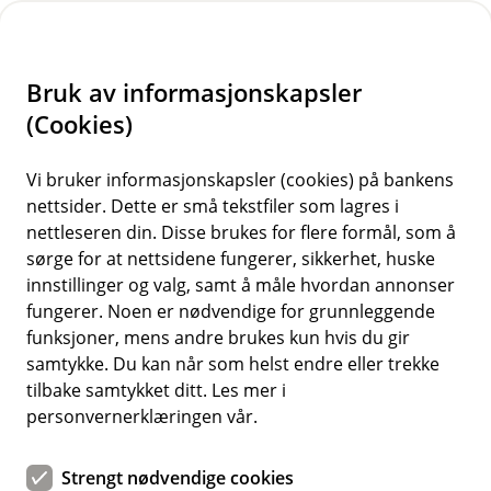
H
o
Bruk av informasjonskapsler
p
p
(Cookies)
i
Vi bruker informasjonskapsler (cookies) på bankens
nettsider. Dette er små tekstfiler som lagres i
n
nettleseren din. Disse brukes for flere formål, som å
n
sørge for at nettsidene fungerer, sikkerhet, huske
h
innstillinger og valg, samt å måle hvordan annonser
o
fungerer. Noen er nødvendige for grunnleggende
funksjoner, mens andre brukes kun hvis du gir
d
samtykke. Du kan når som helst endre eller trekke
e
tilbake samtykket ditt. Les mer i
t
personvernerklæringen vår.
Strengt nødvendige cookies