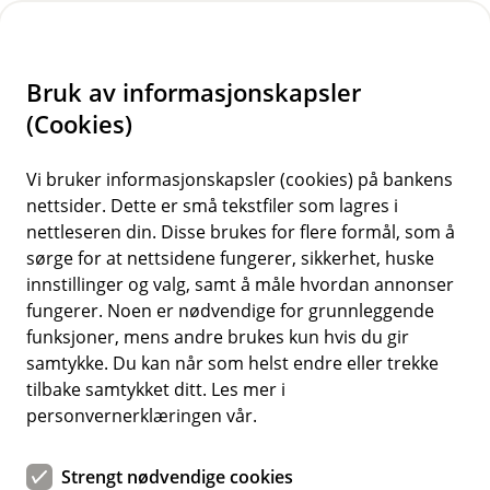
H
o
Bruk av informasjonskapsler
p
p
(Cookies)
i
Vi bruker informasjonskapsler (cookies) på bankens
nettsider. Dette er små tekstfiler som lagres i
n
nettleseren din. Disse brukes for flere formål, som å
n
sørge for at nettsidene fungerer, sikkerhet, huske
h
innstillinger og valg, samt å måle hvordan annonser
o
fungerer. Noen er nødvendige for grunnleggende
funksjoner, mens andre brukes kun hvis du gir
d
samtykke. Du kan når som helst endre eller trekke
e
tilbake samtykket ditt. Les mer i
t
personvernerklæringen vår.
Tips- og råd
Strengt nødvendige cookies