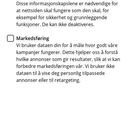
Disse informasjonskapslene er nødvendige for
Derfor bør du velge
at nettsiden skal fungere som den skal, for
lokalbanken
eksempel for sikkerhet og grunnleggende
funksjoner. De kan ikke deaktiveres.
Å velge bank handler om mer enn renter og
Markedsføring
vilkår. Med en lokalbank får du personlig
Vi bruker dataen din for å måle hvor godt våre
rådgivning, lokale beslutninger og en bank som
kampanjer fungerer. Dette hjelper oss å forstå
kjenner både deg og nærmiljøet ditt. Her
hvilke annonser som gir resultater, slik at vi kan
forklarer vi hvorfor mange velger å beholde
forbedre markedsføringen vår. Vi bruker ikke
lokalbanken – også når økonomien blir mer
dataen til å vise deg personlig tilpassede
kompleks.
annonser eller til retargeting.
Personlig rådgivning – tilpasset deg
I Bien Sparebank møter du rådgivere som tar seg tid til
å bli kjent med deg og situasjonen din. Vi ser helheten i
økonomien din og gir råd som er tilpasset
livssituasjon, behov og planer – enten du skal
kjøpe
bolig
, refinansiere eller planlegger økonomien