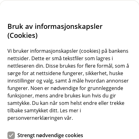
H
o
Bruk av informasjonskapsler
p
p
(Cookies)
Tilhengerforsikring
i
Vi bruker informasjonskapsler (cookies) på bankens
Her finner du våre ofte stilte spørsmål om
nettsider. Dette er små tekstfiler som lagres i
n
tilhengerforsikring.
nettleseren din. Disse brukes for flere formål, som å
n
sørge for at nettsidene fungerer, sikkerhet, huske
h
innstillinger og valg, samt å måle hvordan annonser
o
fungerer. Noen er nødvendige for grunnleggende
Spørsmål og svar om
funksjoner, mens andre brukes kun hvis du gir
d
tilhengerforsikring.
samtykke. Du kan når som helst endre eller trekke
e
tilbake samtykket ditt. Les mer i
t
personvernerklæringen vår.
Dekker tilhengerforsikringen veihjelp?
Å
p
Strengt nødvendige cookies
n
Har du delkasko på bilen som trekker