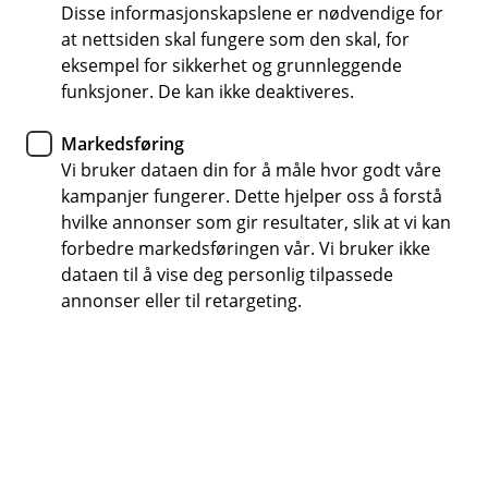
e
Disse informasjonskapslene er nødvendige for
Må jeg ha ansvarsforsikring på
tilhengeren har du også veihjelp.
/
at nettsiden skal fungere som den skal, for
Å
tilhengeren?
L
p
eksempel for sikkerhet og grunnleggende
u
n
k
funksjoner. De kan ikke deaktiveres.
Nei, det er ansvarsforsikringen til bilen som
e
k
/
Må jeg ha grønt kort på tilhenger?
trekker tilhengeren, som gjelder om tilhengeren
Å
L
Markedsføring
er på veien og gjør skade på andre personer,
p
u
n
Vi bruker dataen din for å måle hvor godt våre
Skal du kjøre tilhenger i utlandet er det viktig at
eiendeler eller eiendom.
k
e
kampanjer fungerer. Dette hjelper oss å forstå
k
du har med deg grønt kort. Flere europeiske
/
hvilke annonser som gir resultater, slik at vi kan
land krever ansvarsforsikring for tilhenger og et
L
u
forbedre markedsføringen vår. Vi bruker ikke
grønt kort viser at du har de nødvendige
k
dataen til å vise deg personlig tilpassede
forsikringene i orden.
k
annonser eller til retargeting.