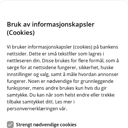
H
o
Bruk av informasjonskapsler
p
p
(Cookies)
i
Vi bruker informasjonskapsler (cookies) på bankens
nettsider. Dette er små tekstfiler som lagres i
n
nettleseren din. Disse brukes for flere formål, som å
n
sørge for at nettsidene fungerer, sikkerhet, huske
h
innstillinger og valg, samt å måle hvordan annonser
o
fungerer. Noen er nødvendige for grunnleggende
funksjoner, mens andre brukes kun hvis du gir
d
samtykke. Du kan når som helst endre eller trekke
e
tilbake samtykket ditt. Les mer i
t
personvernerklæringen vår.
Planlegger du ferien din godt og har sjekket at
reiseforsikringen dekker det du trenger, er du bedre rustet til
Strengt nødvendige cookies