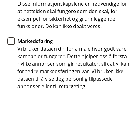
å håndtere uhell på reisen.
Disse informasjonskapslene er nødvendige for
at nettsiden skal fungere som den skal, for
Reiseforsikring
eksempel for sikkerhet og grunnleggende
funksjoner. De kan ikke deaktiveres.
Gode råd til ferieturen
Markedsføring
Skal du reise på ferie? Her er rådene som hjelper
Vi bruker dataen din for å måle hvor godt våre
deg å være forberedt – både før avreise, under
kampanjer fungerer. Dette hjelper oss å forstå
reisen og om noe skulle skje på ferien.
hvilke annonser som gir resultater, slik at vi kan
forbedre markedsføringen vår. Vi bruker ikke
dataen til å vise deg personlig tilpassede
Tenk deg at drømmeferien plutselig blir avbrutt av et
annonser eller til retargeting.
beinbrudd eller matforgiftning. Ikke akkurat det du
hadde sett for deg, eller hva?
Faktisk rammes så mye som mer enn 150 000
nordmenn av magevirus på ferie hvert år, så du ville i
så fall ikke vært alene.