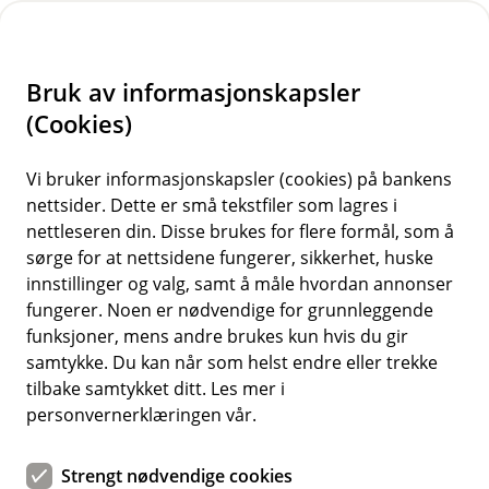
H
o
Bruk av informasjonskapsler
p
p
(Cookies)
i
Vi bruker informasjonskapsler (cookies) på bankens
nettsider. Dette er små tekstfiler som lagres i
n
nettleseren din. Disse brukes for flere formål, som å
n
sørge for at nettsidene fungerer, sikkerhet, huske
h
innstillinger og valg, samt å måle hvordan annonser
o
fungerer. Noen er nødvendige for grunnleggende
funksjoner, mens andre brukes kun hvis du gir
d
samtykke. Du kan når som helst endre eller trekke
e
Når uhellet er ute, er det kjekt å vite hvordan skadeoppgjøret
tilbake samtykket ditt. Les mer i
funker.
t
personvernerklæringen vår.
Reiseforsikring
Strengt nødvendige cookies