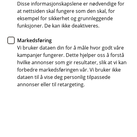
Reiseforsikring – alt du trenger
Disse informasjonskapslene er nødvendige for
å vite om skadeoppgjøret
at nettsiden skal fungere som den skal, for
eksempel for sikkerhet og grunnleggende
funksjoner. De kan ikke deaktiveres.
Hva skjer om uhellet er ute på reise? Det er
mange ting som påvirker erstatningssummen
Markedsføring
ved et skadeoppgjør. Her får du en oversikt.
Vi bruker dataen din for å måle hvor godt våre
kampanjer fungerer. Dette hjelper oss å forstå
hvilke annonser som gir resultater, slik at vi kan
Med en god reiseforsikring er du godt dekket
, enten
forbedre markedsføringen vår. Vi bruker ikke
du er på jordomseiling eller bussen. Men lurer du noen
dataen til å vise deg personlig tilpassede
ganger på hva som skjer når du melder inn en skade
annonser eller til retargeting.
på reiseforsikringen din?
Her får du en enkel forklaring på hvordan
skadeoppgjøret fungerer.
Dette påvirker erstatningssummen