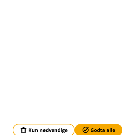
Om oss
Klagehåndtering
Priser
Sammenlign våre priser med andre selskaper på
Finansportalen.no
Våre priser
Personvern og informasjonskapsler
Sikkerhet og antihvitvask
Kun nødvendige
Godta alle