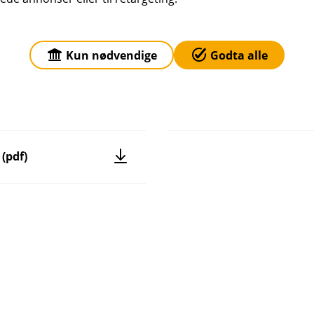
Ufør (pdf)
Kun nødvendige
Godta alle
Ulykke (pdf)
(pdf)