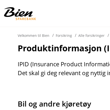
H
o
p
p
i
Velkommen til Bien
Forsikring
Alle forsikringer
Produktinformasjon (I
n
n
h
IPID (Insurance Product Informat
o
Det skal gi deg relevant og nyttig
d
e
t
Bil og andre kjøretøy