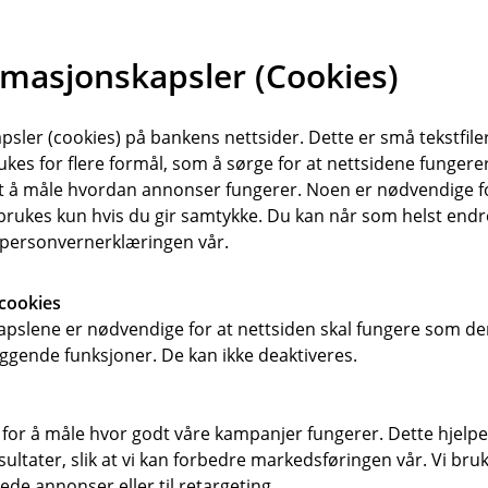
Student i utlandet 
rmasjonskapsler (Cookies)
Verdigjenstand (pd
sler (cookies) på bankens nettsider. Dette er små tekstfile
ukes for flere formål, som å sørge for at nettsidene fungerer
samt å måle hvordan annonser fungerer. Noen er nødvendige 
rukes kun hvis du gir samtykke. Du kan når som helst endre 
i personvernerklæringen vår.
cookies
pslene er nødvendige for at nettsiden skal fungere som den
ggende funksjoner. De kan ikke deaktiveres.
 for å måle hvor godt våre kampanjer fungerer. Dette hjelper
ltater, slik at vi kan forbedre markedsføringen vår. Vi bruke
ede annonser eller til retargeting.
Liv (pdf)