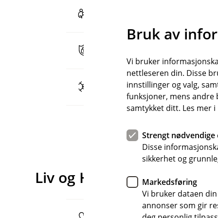
Ung familie (pdf)
Bruk av info
Online (pdf)
Vi bruker informasjonskap
nettleseren din. Disse br
innstillinger og valg, 
Drone (pdf)
funksjoner, mens andre b
samtykket ditt. Les mer 
Strengt nødvendige 
Disse informasjonska
sikkerhet og grunnle
Liv og Helse
Markedsføring
Vi bruker dataen din
annonser som gir resu
deg personlig tilpass
Helse (pdf)