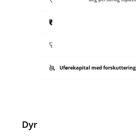
Barn (pdf)
Kritisk sykdom (pdf)
Uførekapital med forskuttering 
Dyr