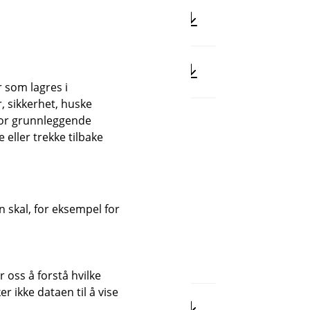
(pdf)
f)
r som lagres i
, sikkerhet, huske
for grunnleggende
eller trekke tilbake
 skal, for eksempel for
 oss å forstå hvilke
r ikke dataen til å vise