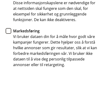
Vipps
Disse informasjonskapslene er nødvendige for
at nettsiden skal fungere som den skal, for
Stadig flere betaler i butikk
eksempel for sikkerhet og grunnleggende
funksjoner. De kan ikke deaktiveres.
med mobilen
Markedsføring
Flere bruker nå Vipps tæpp til små og vanlige
Vi bruker dataen din for å måle hvor godt våre
kjøp i hverdagen. Vi ser at stadig flere betaler
kampanjer fungerer. Dette hjelper oss å forstå
med mobilen i blant annet dagligvare, kiosk,
hvilke annonser som gir resultater, slik at vi kan
nærbutikk og servering*. Har du ikke prøvd ennå,
forbedre markedsføringen vår. Vi bruker ikke
kan det være smart å starte med et lite kjøp kjøp
dataen til å vise deg personlig tilpassede
i butikken – for eksempel en kaffe eller noen få
annonser eller til retargeting.
varer. Da sitter det også enklere å bruke det igjen
senere.
Fra handleturen hjemme til reisen ut i
verden
For mange starter det med et lite kjøp hjemme. En