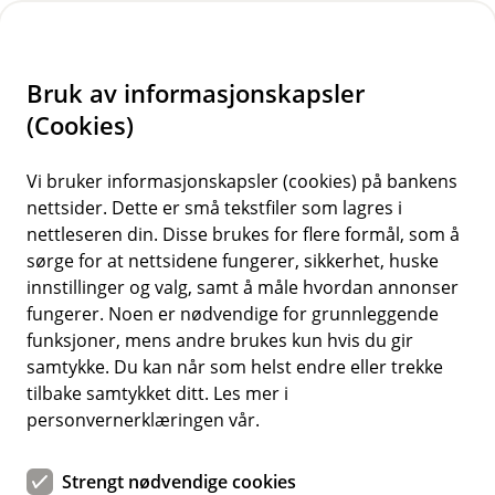
H
o
Bruk av informasjonskapsler
p
p
(Cookies)
i
Vi bruker informasjonskapsler (cookies) på bankens
nettsider. Dette er små tekstfiler som lagres i
n
nettleseren din. Disse brukes for flere formål, som å
n
sørge for at nettsidene fungerer, sikkerhet, huske
h
innstillinger og valg, samt å måle hvordan annonser
o
fungerer. Noen er nødvendige for grunnleggende
funksjoner, mens andre brukes kun hvis du gir
d
samtykke. Du kan når som helst endre eller trekke
e
tilbake samtykket ditt. Les mer i
t
personvernerklæringen vår.
Vipps tæpp brukes stadig oftere i butikk, kiosk og nærbutikk.
Strengt nødvendige cookies