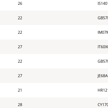
26
IS14
22
GB57
22
IM07
27
IT60
22
GB57
27
JE68
21
HR12
28
CY17