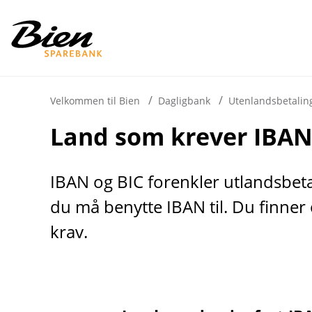
H
o
p
p
i
Velkommen til Bien
Dagligbank
Utenlandsbetalin
Land som krever IBA
n
n
h
IBAN og BIC forenkler utlandsbetal
o
du må benytte IBAN til. Du finner 
d
krav.
e
t