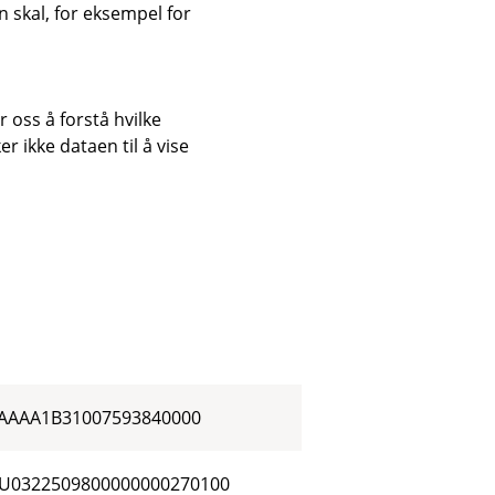
 skal, for eksempel for
1273900070001111100H79
505000012345678951
 oss å forstå hvilke
r ikke dataen til å vise
ABNA0417164300
12345678910
10901014000071219812874
000201231234567890154
AAAA1B31007593840000
U0322509800000000270100