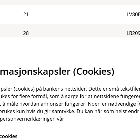
21
LV80
28
LB20
21
LI21
rmasjonskapsler (Cookies)
20
LT12
sler (cookies) på bankens nettsider. Dette er små tekstfile
20
LU28
ukes for flere formål, som å sørge for at nettsidene fungerer
samt å måle hvordan annonser fungerer. Noen er nødvendige 
19
MK07
rukes kun hvis du gir samtykke. Du kan når som helst endre 
i personvernerklæringen vår.
31
MT20
cookies