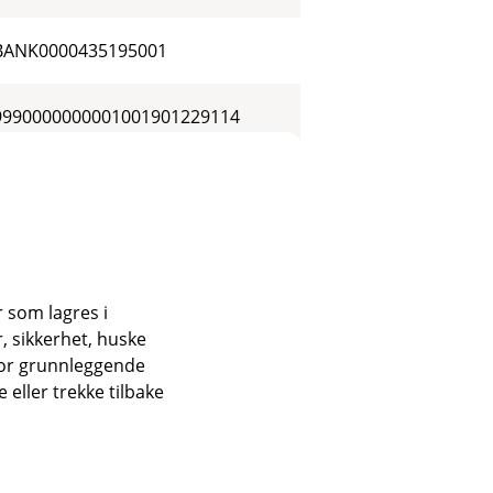
BANK0000435195001
9990000000001001901229114
088100002324013AA
1000011101001000
r som lagres i
0019400644750000
, sikkerhet, huske
for grunnleggende
250120000058984
eller trekke tilbake
FIMB3301900001474CALLUSD020