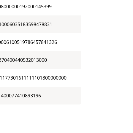
08000000192000145399
10006035183598478831
0006100519786457841326
370400440532013000
1177301611111101800000000
1400077410893196