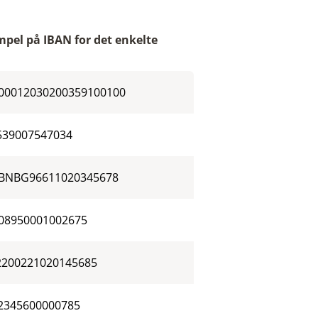
pel på IBAN for det enkelte
00012030200359100100
539007547034
BNBG96611020345678
08950001002675
2200221020145685
2345600000785