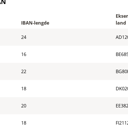
AN
Eksem
IBAN-lengde
land
24
AD12
16
BE68
22
BG80
18
DK02
20
EE38
18
FI211