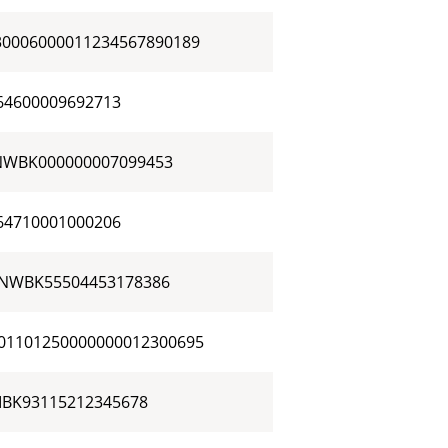
30006000011234567890189
64600009692713
NWBK000000007099453
64710001000206
NWBK55504453178386
01101250000000012300695
AIBK93115212345678