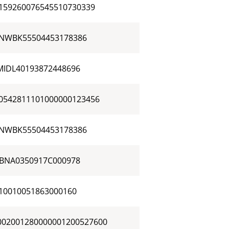
0159260076545510730339
NWBK55504453178386
MIDL40193872448696
X0542811101000000123456
NWBK55504453178386
ABNA0350917C000978
10010051863000160
002001280000001200527600