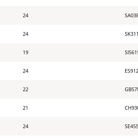
24
SA03
24
SK31
19
SI56
24
ES91
22
GB57
21
CH93
24
SE45