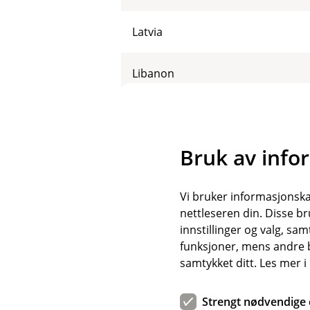
Latvia
Libanon
Liechtenstein
Bruk av info
Litauen
Vi bruker informasjonskap
Luxembourg
nettleseren din. Disse br
innstillinger og valg, 
Makedonia
funksjoner, mens andre b
samtykket ditt. Les mer 
Malta
Strengt nødvendige 