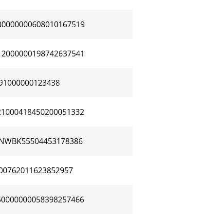
80000000608010167519
12000000198742637541
191000000123438
21000418450200051332
NWBK55504453178386
00762011623852957
50000000058398257466