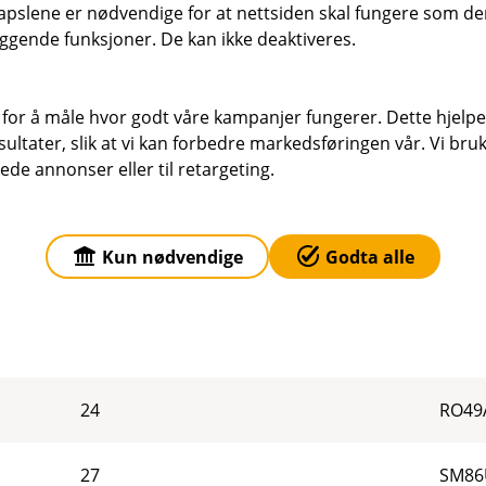
pslene er nødvendige for at nettsiden skal fungere som den
27
MC11
ggende funksjoner. De kan ikke deaktiveres.
22
ME25
 for å måle hvor godt våre kampanjer fungerer. Dette hjelper
ltater, slik at vi kan forbedre markedsføringen vår. Vi bruke
18
NL91
ede annonser eller til retargeting.
15
NO02
Kun nødvendige
Godta alle
28
PL61
25
PT50
24
RO49
27
SM86