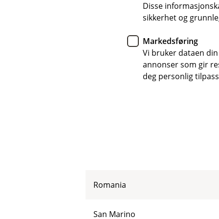
Disse informasjonska
Monaco
sikkerhet og grunnle
Montenegro
Markedsføring
Vi bruker dataen din
annonser som gir resu
Nederland
deg personlig tilpass
Norge
Polen
Portugal
Romania
San Marino