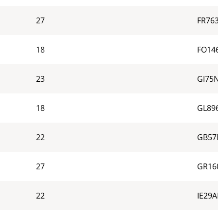
27
FR76
18
FO14
23
GI75
18
GL89
22
GB57
27
GR16
22
IE29