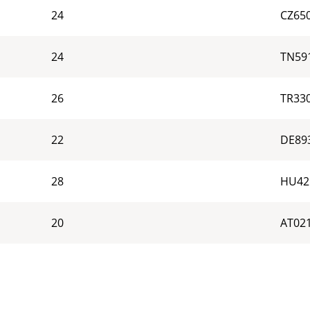
24
CZ65
24
TN59
26
TR33
22
DE89
28
HU42
20
AT02