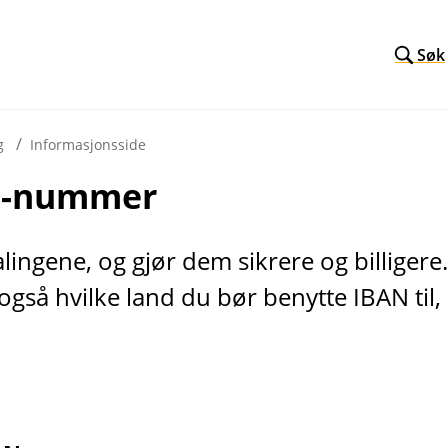
Søk
g
Informasjonsside
N-nummer
ingene, og gjør dem sikrere og billigere
også hvilke land du bør benytte IBAN til, 