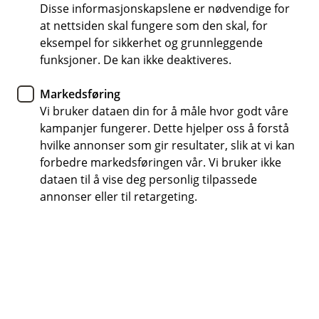
Når du bruker kort i utlandet, kan du ofte velge
Disse informasjonskapslene er nødvendige for
at nettsiden skal fungere som den skal, for
mellom norske kroner og lokal valuta. Velg
eksempel for sikkerhet og grunnleggende
lokal valuta – det gir ofte en bedre kurs.
funksjoner. De kan ikke deaktiveres.
Markedsføring
Vi bruker dataen din for å måle hvor godt våre
Slik fastsettes vekslingskurs når du
kampanjer fungerer. Dette hjelper oss å forstå
bruker bankkortet ditt i utlandet
hvilke annonser som gir resultater, slik at vi kan
forbedre markedsføringen vår. Vi bruker ikke
Når du betaler med kort i utlandet, blir beløpet
dataen til å vise deg personlig tilpassede
automatisk omregnet til norske kroner. Her
annonser eller til retargeting.
forklarer vi hvordan vekslingskursen beregnes –
og hva valutapåslaget betyr for deg.
Kortnettverket fastsetter valutakursen
Kortnettverket (Visa) setter en dagsaktuell valutakurs