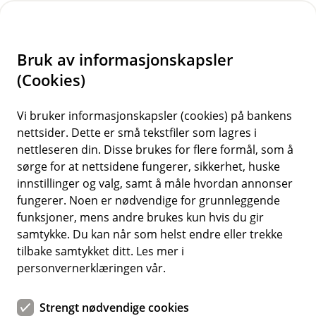
H
o
Bruk av informasjonskapsler
p
p
(Cookies)
i
Vi bruker informasjonskapsler (cookies) på bankens
nettsider. Dette er små tekstfiler som lagres i
n
nettleseren din. Disse brukes for flere formål, som å
n
sørge for at nettsidene fungerer, sikkerhet, huske
h
innstillinger og valg, samt å måle hvordan annonser
o
fungerer. Noen er nødvendige for grunnleggende
funksjoner, mens andre brukes kun hvis du gir
d
samtykke. Du kan når som helst endre eller trekke
e
tilbake samtykket ditt. Les mer i
t
personvernerklæringen vår.
Velg lokal valuta i utlandet
Strengt nødvendige cookies