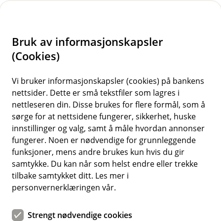
H
o
Bruk av informasjonskapsler
p
p
(Cookies)
i
Vi bruker informasjonskapsler (cookies) på bankens
nettsider. Dette er små tekstfiler som lagres i
n
nettleseren din. Disse brukes for flere formål, som å
n
sørge for at nettsidene fungerer, sikkerhet, huske
h
innstillinger og valg, samt å måle hvordan annonser
o
fungerer. Noen er nødvendige for grunnleggende
funksjoner, mens andre brukes kun hvis du gir
d
samtykke. Du kan når som helst endre eller trekke
e
tilbake samtykket ditt. Les mer i
t
personvernerklæringen vår.
Nye bruksområder for gamle
Strengt nødvendige cookies