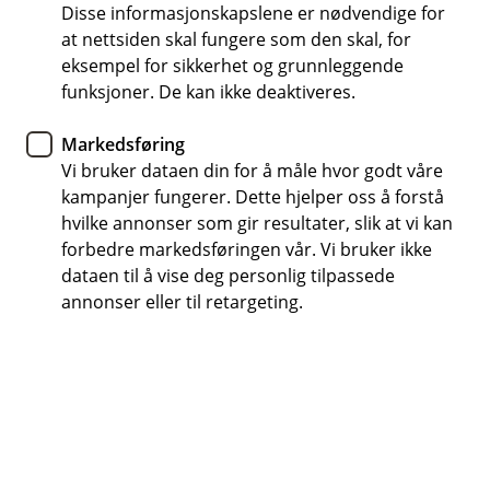
kort
Disse informasjonskapslene er nødvendige for
at nettsiden skal fungere som den skal, for
eksempel for sikkerhet og grunnleggende
Kan du resirkulere ditt gamle kort? Javisst kan du
funksjoner. De kan ikke deaktiveres.
det, men det er noen ting du bør tenke på før du
sender kortet til gjenvinning.
Markedsføring
Vi bruker dataen din for å måle hvor godt våre
Dette må du tenke på når du skal kvitte deg
kampanjer fungerer. Dette hjelper oss å forstå
med kortet ditt
hvilke annonser som gir resultater, slik at vi kan
Så fint du du tenker på miljøet! Det gjør nemlig vi også -
forbedre markedsføringen vår. Vi bruker ikke
visste du at ditt nye kort er laget av resirkulert plast?
dataen til å vise deg personlig tilpassede
Når det nå er på tide å kvitte deg med ditt gamle kort
annonser eller til retargeting.
så kan du enten kaste det i restavfall, eller du kan
sende det til gjenvinning. Sjekk med din lokale
avfallsstasjon om hvordan bankkort sorteres - noen
har ikke egen gjenvinning for plast og da må det
uansett gå som restavfall.
Når du skal kaste bankkortet ditt er det to ting du må