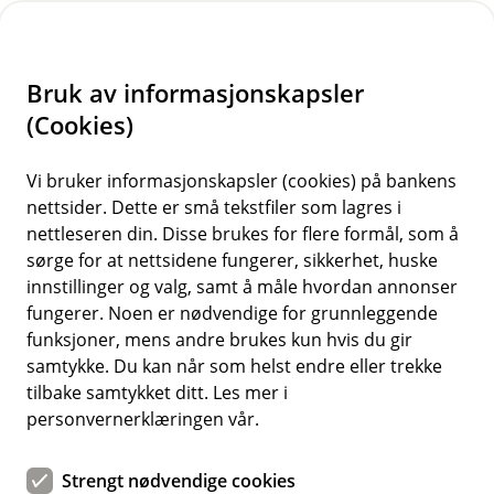
H
o
Bruk av informasjonskapsler
p
p
(Cookies)
i
Vi bruker informasjonskapsler (cookies) på bankens
nettsider. Dette er små tekstfiler som lagres i
n
nettleseren din. Disse brukes for flere formål, som å
n
sørge for at nettsidene fungerer, sikkerhet, huske
h
innstillinger og valg, samt å måle hvordan annonser
o
fungerer. Noen er nødvendige for grunnleggende
funksjoner, mens andre brukes kun hvis du gir
d
samtykke. Du kan når som helst endre eller trekke
e
tilbake samtykket ditt. Les mer i
t
personvernerklæringen vår.
Sjefsøkonom Jan Ludvig Andreassen deler sine visdomsord
Strengt nødvendige cookies