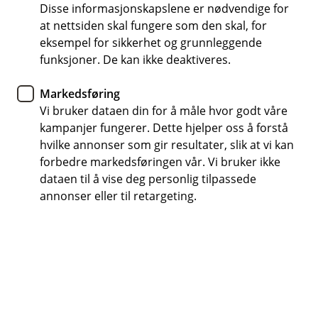
Tips- og råd
Disse informasjonskapslene er nødvendige for
at nettsiden skal fungere som den skal, for
Slik hjelper impulskontroll deg
eksempel for sikkerhet og grunnleggende
funksjoner. De kan ikke deaktiveres.
å lykkes i livet
Markedsføring
Jan Ludvig Andreassen, sjefsøkonom og erfaren
Vi bruker dataen din for å måle hvor godt våre
finansmann, deler sine tanker om hvorfor
kampanjer fungerer. Dette hjelper oss å forstå
impulskontroll er viktig for å oppnå suksess. Se
hvilke annonser som gir resultater, slik at vi kan
ut hvordan en enkel vane kan påvirke din
forbedre markedsføringen vår. Vi bruker ikke
økonomiske fremtid.
dataen til å vise deg personlig tilpassede
annonser eller til retargeting.
Drikker du nok vann i sommervarmen?
- Jeg drikker vann takk, selv om sola skinner og kroppen
skriker etter en duggfrisk, iskald pils.
Jeg lærte å drikke vann da jeg for mange år siden
jobbet i et meglerhus. En morgen viste meglersjefen
frem en helt normal fyr som var blitt en nyslått