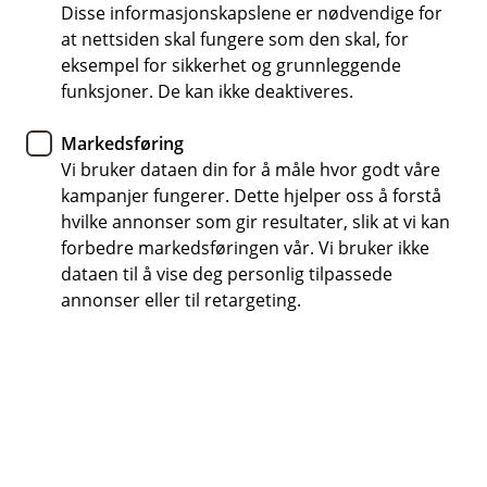
Eika Innskuddpensjon - en
Disse informasjonskapslene er nødvendige for
at nettsiden skal fungere som den skal, for
viktig del av
eksempel for sikkerhet og grunnleggende
lønnsforhandlingene
funksjoner. De kan ikke deaktiveres.
Markedsføring
Det kan være vanskelig å vite hva som kan være
Vi bruker dataen din for å måle hvor godt våre
den riktige balansen mellom økt lønn og bedre
kampanjer fungerer. Dette hjelper oss å forstå
pensjonsordninger, både for bedrift og ansatte.
hvilke annonser som gir resultater, slik at vi kan
Les argumenter som kan hjelpe deg i
forbedre markedsføringen vår. Vi bruker ikke
lønnsforhandlingene!
dataen til å vise deg personlig tilpassede
annonser eller til retargeting.
Etter flere år med til dels kraftig prisvekst er det
forventinger til god lønnsvekst også i år. Når
lønnsforventningene er høye, kan det være fornuftig å
se helhetlig på kompensasjonsordningen, ikke bare
bruttolønn isolert sett.