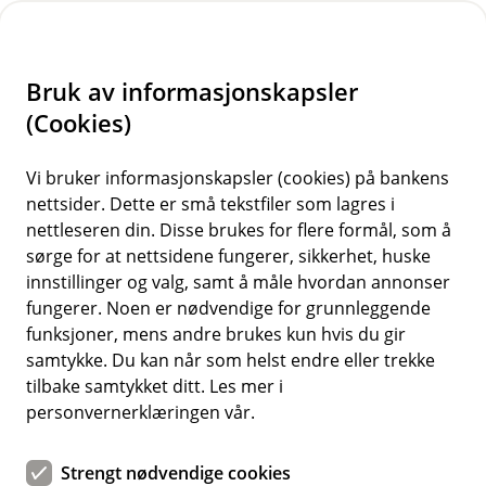
H
o
Bruk av informasjonskapsler
p
p
(Cookies)
i
Vi bruker informasjonskapsler (cookies) på bankens
nettsider. Dette er små tekstfiler som lagres i
n
nettleseren din. Disse brukes for flere formål, som å
n
sørge for at nettsidene fungerer, sikkerhet, huske
h
innstillinger og valg, samt å måle hvordan annonser
o
fungerer. Noen er nødvendige for grunnleggende
funksjoner, mens andre brukes kun hvis du gir
d
samtykke. Du kan når som helst endre eller trekke
e
tilbake samtykket ditt. Les mer i
t
personvernerklæringen vår.
Bildetekst
Strengt nødvendige cookies