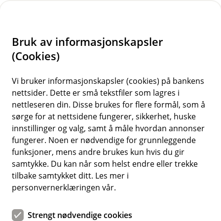
H
o
Bruk av informasjonskapsler
p
p
(Cookies)
Meld skade
i
Vi bruker informasjonskapsler (cookies) på bankens
nettsider. Dette er små tekstfiler som lagres i
n
nettleseren din. Disse brukes for flere formål, som å
n
sørge for at nettsidene fungerer, sikkerhet, huske
For å kunne hjelpe deg må vi vite hva som har
h
innstillinger og valg, samt å måle hvordan annonser
skjedd. Velg kategori for skaden du har hatt, så
o
fungerer. Noen er nødvendige for grunnleggende
hjelper vi deg videre. For å melde skade, må du
funksjoner, mens andre brukes kun hvis du gir
d
logge deg inn med BankID.
samtykke. Du kan når som helst endre eller trekke
e
tilbake samtykket ditt. Les mer i
t
personvernerklæringen vår.
Strengt nødvendige cookies