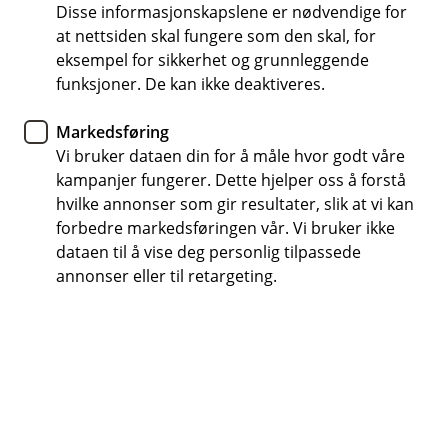
Disse informasjonskapslene er nødvendige for
Har du allerede meldt inn en sak?
at nettsiden skal fungere som den skal, for
Hvis du har skadenummeret ditt klart, kan du
eksempel for sikkerhet og grunnleggende
enkelt ettersende dokumenter, eller gi utfyllende
funksjoner. De kan ikke deaktiveres.
opplysninger i en pågående sak.
Markedsføring
Vi bruker dataen din for å måle hvor godt våre
Oppdater sak
kampanjer fungerer. Dette hjelper oss å forstå
hvilke annonser som gir resultater, slik at vi kan
forbedre markedsføringen vår. Vi bruker ikke
dataen til å vise deg personlig tilpassede
annonser eller til retargeting.
Slik får du hjelp
Veihjelp i Norge:
62 51 83 88
.
Veihjelp i utlandet
+47 22 22 77 06
.
Ved akutt sykdom eller ulykke på reise i
utlandet:
+45 70 10 50 50
.