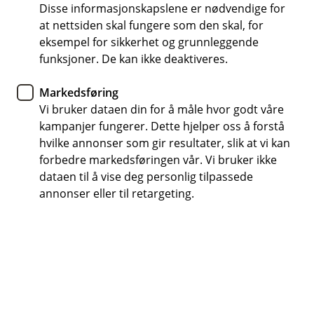
bedriften
Disse informasjonskapslene er nødvendige for
at nettsiden skal fungere som den skal, for
eksempel for sikkerhet og grunnleggende
Enkel økonomistyring
funksjoner. De kan ikke deaktiveres.
Alltid tilgjengelig
Markedsføring
Sikker og trygg
Vi bruker dataen din for å måle hvor godt våre
kampanjer fungerer. Dette hjelper oss å forstå
hvilke annonser som gir resultater, slik at vi kan
forbedre markedsføringen vår. Vi bruker ikke
Full kontroll - enten på kontoret eller
dataen til å vise deg personlig tilpassede
på farten
annonser eller til retargeting.
Med mobilbank og nettbank fra oss har du alltid
tilgang til bedriftens økonomi. Bruk mobilbanken
når du er ute fra kontoret og nettbanken når du
trenger full oversikt og administrasjon.