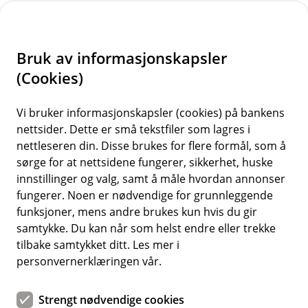
H
o
Bruk av informasjonskapsler
p
p
(Cookies)
i
Vi bruker informasjonskapsler (cookies) på bankens
nettsider. Dette er små tekstfiler som lagres i
n
nettleseren din. Disse brukes for flere formål, som å
n
sørge for at nettsidene fungerer, sikkerhet, huske
h
innstillinger og valg, samt å måle hvordan annonser
o
fungerer. Noen er nødvendige for grunnleggende
funksjoner, mens andre brukes kun hvis du gir
d
samtykke. Du kan når som helst endre eller trekke
e
tilbake samtykket ditt. Les mer i
t
personvernerklæringen vår.
Mobilbank og nettbank for
Strengt nødvendige cookies