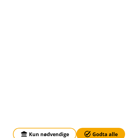
Om oss
Klagehåndtering
Priser
Sammenlign våre priser med andre selskaper på
Finansportalen.no
Våre priser
Personvern og informasjonskapsler
Sikkerhet og antihvitvask
Kun nødvendige
Godta alle