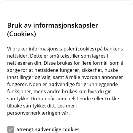
H
o
Bruk av informasjonskapsler
p
p
(Cookies)
Meld skade på bygninger og
i
eiendeler
Vi bruker informasjonskapsler (cookies) på bankens
nettsider. Dette er små tekstfiler som lagres i
n
Logg inn og velg forsikringen det gjelder. Svar på
nettleseren din. Disse brukes for flere formål, som å
n
sørge for at nettsidene fungerer, sikkerhet, huske
spørsmål om hva som har skjedd. Ved behov for
h
innstillinger og valg, samt å måle hvordan annonser
befaring vil en av leverandørene våre ta kontakt
o
fungerer. Noen er nødvendige for grunnleggende
innen kort tid.
funksjoner, mens andre brukes kun hvis du gir
d
samtykke. Du kan når som helst endre eller trekke
e
tilbake samtykket ditt. Les mer i
t
personvernerklæringen vår.
Strengt nødvendige cookies