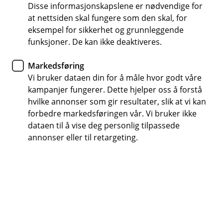
Allerede meldt inn skade?
Disse informasjonskapslene er nødvendige for
at nettsiden skal fungere som den skal, for
Hvis du har saksnummeret ditt kan du enkelt
eksempel for sikkerhet og grunnleggende
ettersende dokumenter eller oppdatere
funksjoner. De kan ikke deaktiveres.
informasjon i en innmeldt skadesak.
Markedsføring
Oppdater sak
Vi bruker dataen din for å måle hvor godt våre
kampanjer fungerer. Dette hjelper oss å forstå
hvilke annonser som gir resultater, slik at vi kan
forbedre markedsføringen vår. Vi bruker ikke
dataen til å vise deg personlig tilpassede
annonser eller til retargeting.