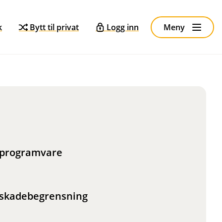
k
Bytt til privat
Logg inn
Meny
g programvare
g skadebegrensning