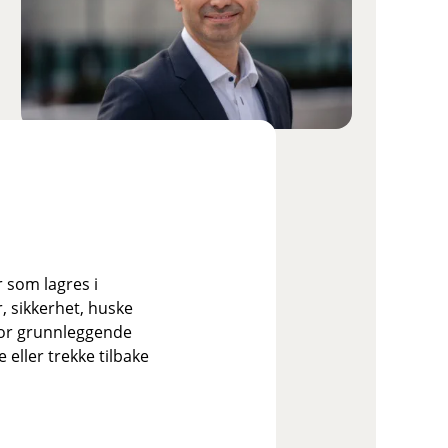
Eren Yaldiz
Senior Forsikringsrådgiver
46 46 66 55
ey@bien.no
r som lagres i
Autorisert rådgiver
, sikkerhet, huske
Kreditt
for grunnleggende
Personforsikring
eller trekke tilbake
Personforsikring Næringsliv
Skadeforsikring
Skadeforsikring Næringsliv
Sparing og investering