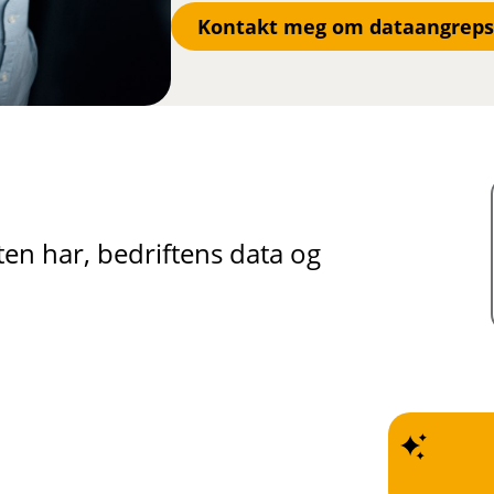
Kontakt meg om dataangrepsf
ften har, bedriftens data og