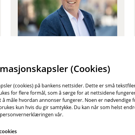
e
,
å
p
n
e
r
Vegard Evensen Istad
i
Teamleder Forsikring
n
rmasjonskapsler (Cookies)
y
40 54 54 38
t
t
vi@bien.no
sler (cookies) på bankens nettsider. Dette er små tekstfile
v
ukes for flere formål, som å sørge for at nettsidene fungerer
Autorisert rådgiver
i
samt å måle hvordan annonser fungerer. Noen er nødvendige 
Personforsikring Næringsliv
n
rukes kun hvis du gir samtykke. Du kan når som helst endre 
Skadeforsikring
d
i personvernerklæringen vår.
Skadeforsikring Næringsliv
u
)
cookies