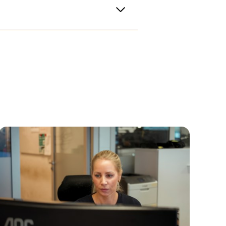
mvare oppdatert,
etsprotokoller. Så