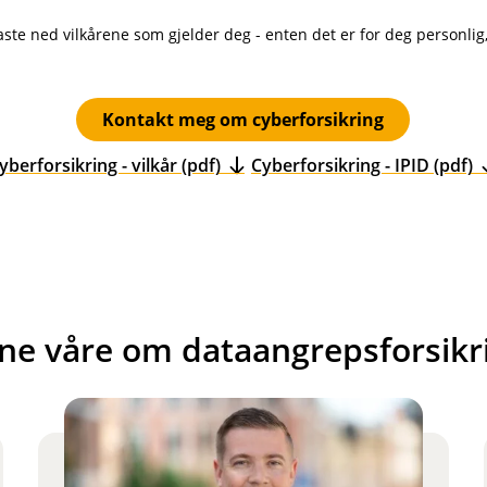
d
t
l
e
aste ned vilkårene som gjelder deg - enten det er for deg personlig,
u
r
d
t
e
Kontakt meg om cyberforsikring
r
t
yberforsikring - vilkår (pdf)
Cyberforsikring - IPID (pdf)
(
E
k
s
t
e
r
ne våre om dataangrepsforsikr
n
l
e
n
k