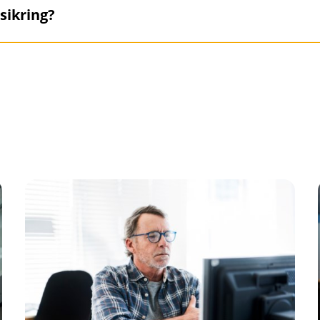
u investere i robuste sikkerhetssystemer, holde all progra
sikring?
ksiser, og regelmessig gjennomgå og oppdatere dine sikkerh
ing når uhellet allikevel er ute.
 mye, er det noen unntak. Blant annet dekkes ikke:
e eller personer
yrer
ktsansvar
st