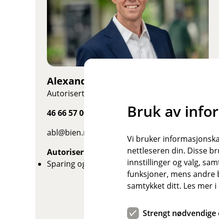
e
,
å
p
n
e
r
Alexander Berg-Larsen
i
Autorisert Finansiell Rådgiver, Bedrift
n
Bruk av info
y
46 66 57 00
t
t
abl@bien.no
Vi bruker informasjonskap
v
nettleseren din. Disse br
Autorisert rådgiver
i
innstillinger og valg, 
Sparing og investering
n
funksjoner, mens andre b
d
samtykket ditt. Les mer 
u
)
Strengt nødvendige 