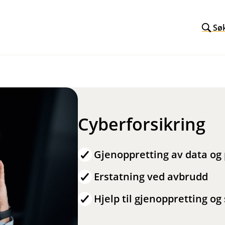
Sø
Cyberforsikring
Gjenoppretting av data o
Erstatning ved avbrudd
Hjelp til gjenoppretting o