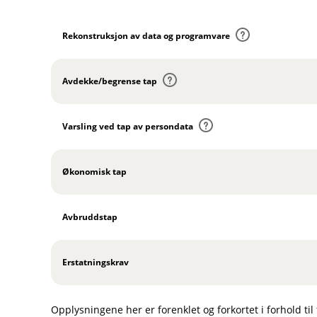
e
k
Rekonstruksjon av data og programvare
n
i
n
Avdekke/begrense tap
g
e
r
Varsling ved tap av persondata
Økonomisk tap
Avbruddstap
Erstatningskrav
Opplysningene her er forenklet og forkortet i forhold til 