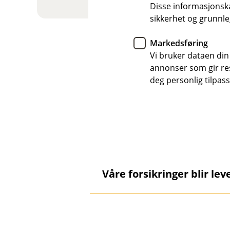
Disse informasjonska
sikkerhet og grunnle
Markedsføring
Vi bruker dataen din
annonser som gir resu
deg personlig tilpass
Om forsikring
Våre forsikringer blir le
Å
p
n
e
Forsikringene våre leveres av
/
trenger hjelp.
L