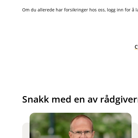
Om du allerede har forsikringer hos oss, logg inn for å l
C
(
E
k
s
t
e
r
Snakk med en av rådgiver
n
l
e
n
k