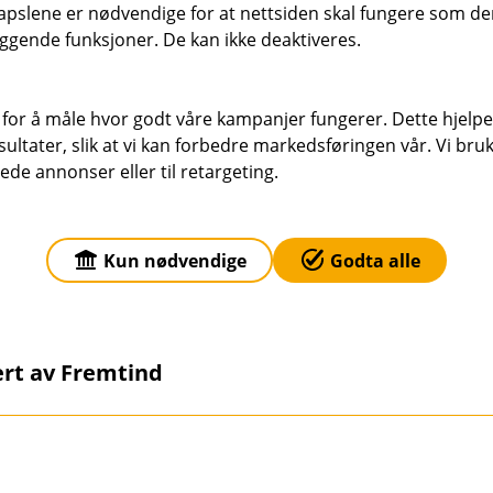
pslene er nødvendige for at nettsiden skal fungere som den
ggende funksjoner. De kan ikke deaktiveres.
Se flere
 for å måle hvor godt våre kampanjer fungerer. Dette hjelper
ltater, slik at vi kan forbedre markedsføringen vår. Vi bruke
ede annonser eller til retargeting.
Kun nødvendige
Godta alle
vert av Fremtind
 Fremtind, men det er oss i banken du skal kontakte hvis du 