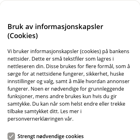
H
o
Bruk av informasjonskapsler
p
p
(Cookies)
i
Vi bruker informasjonskapsler (cookies) på bankens
nettsider. Dette er små tekstfiler som lagres i
n
nettleseren din. Disse brukes for flere formål, som å
n
sørge for at nettsidene fungerer, sikkerhet, huske
h
innstillinger og valg, samt å måle hvordan annonser
o
fungerer. Noen er nødvendige for grunnleggende
funksjoner, mens andre brukes kun hvis du gir
d
samtykke. Du kan når som helst endre eller trekke
e
tilbake samtykket ditt. Les mer i
t
BM Forsikring
personvernerklæringen vår.
Heller dugnad enn kostbare
Strengt nødvendige cookies