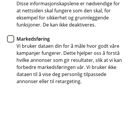
skader
Disse informasjonskapslene er nødvendige for
at nettsiden skal fungere som den skal, for
eksempel for sikkerhet og grunnleggende
Lukten av gress, lysere dager, fuglekvitter og
funksjoner. De kan ikke deaktiveres.
smilende folk på gata er tydelige vårtegn. Det
betyr tid for dugnad!
Markedsføring
Vi bruker dataen din for å måle hvor godt våre
Styret i borettslag eller sameie har ansvar for å
kampanjer fungerer. Dette hjelper oss å forstå
gjennomføre vedlikehold av fasade, tak, skjulte rør og
hvilke annonser som gir resultater, slik at vi kan
fellesarealer. Beboerne har ansvar for det som er
forbedre markedsføringen vår. Vi bruker ikke
innenfor egen bolig. Det er flere som ikke har full
dataen til å vise deg personlig tilpassede
oversikt over vedlikeholdsansvaret og hva det
annonser eller til retargeting.
innebærer. Dårlig eller mangelfullt vedlikehold kan føre
til skader på bygningen, økte kostnader på sikt,
unødvendige utgifter og redusert bokvalitet.
Litt arbeid nå sparer deg for mye arbeid
senere