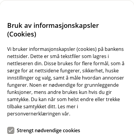
H
o
Bruk av informasjonskapsler
p
p
(Cookies)
i
Vi bruker informasjonskapsler (cookies) på bankens
nettsider. Dette er små tekstfiler som lagres i
n
nettleseren din. Disse brukes for flere formål, som å
n
sørge for at nettsidene fungerer, sikkerhet, huske
h
innstillinger og valg, samt å måle hvordan annonser
o
fungerer. Noen er nødvendige for grunnleggende
funksjoner, mens andre brukes kun hvis du gir
d
samtykke. Du kan når som helst endre eller trekke
e
tilbake samtykket ditt. Les mer i
t
personvernerklæringen vår.
Strengt nødvendige cookies