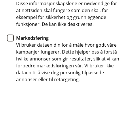
Disse informasjonskapslene er nødvendige for
at nettsiden skal fungere som den skal, for
eksempel for sikkerhet og grunnleggende
funksjoner. De kan ikke deaktiveres.
Bedre kontroll og flere funksjoner med
nettbankadministrator. Enkelt for bedrifter å administrere
Markedsføring
brukere og tilganger i nettbanken.
Vi bruker dataen din for å måle hvor godt våre
BM Daglig drift
kampanjer fungerer. Dette hjelper oss å forstå
hvilke annonser som gir resultater, slik at vi kan
Nettbankadministrator; hva,
forbedre markedsføringen vår. Vi bruker ikke
dataen til å vise deg personlig tilpassede
hvorfor, hvordan
annonser eller til retargeting.
Vi oppdaterer nå nettbankavtalene for å sikre en
bedre og tryggere brukeropplevelse for alle våre
kunder. Hvis du har mottatt en SMS om dette,
ber vi deg om å følge instruksjonene for
signering.