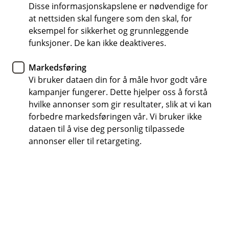
Disse informasjonskapslene er nødvendige for
Som økonomisk sparringspartner kan vi hjelpe deg
at nettsiden skal fungere som den skal, for
med å fokusere på bærekraft ved å vurdere din
eksempel for sikkerhet og grunnleggende
bedrifts påvirkning og risiko. Ved å kartlegge
funksjoner. De kan ikke deaktiveres.
interessenter og verdikjede i en bærekraftplan, kan
Markedsføring
du prioritere viktige områder i bærekraftsarbeidet
Vi bruker dataen din for å måle hvor godt våre
ditt.
kampanjer fungerer. Dette hjelper oss å forstå
hvilke annonser som gir resultater, slik at vi kan
forbedre markedsføringen vår. Vi bruker ikke
Hvorfor bør du ha en bærekraftsplan
dataen til å vise deg personlig tilpassede
annonser eller til retargeting.