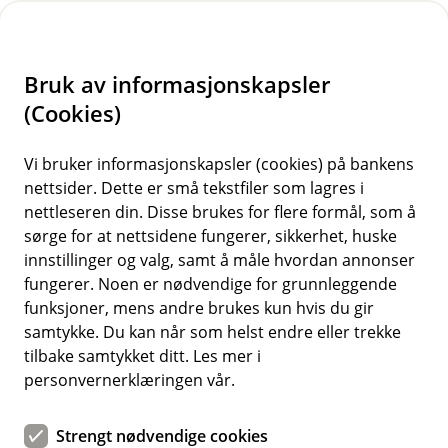
H
o
Bruk av informasjonskapsler
p
p
(Cookies)
i
Vi bruker informasjonskapsler (cookies) på bankens
nettsider. Dette er små tekstfiler som lagres i
n
nettleseren din. Disse brukes for flere formål, som å
n
sørge for at nettsidene fungerer, sikkerhet, huske
h
innstillinger og valg, samt å måle hvordan annonser
o
fungerer. Noen er nødvendige for grunnleggende
funksjoner, mens andre brukes kun hvis du gir
d
samtykke. Du kan når som helst endre eller trekke
e
tilbake samtykket ditt. Les mer i
t
personvernerklæringen vår.
Bærekraft i din bedrift
Strengt nødvendige cookies